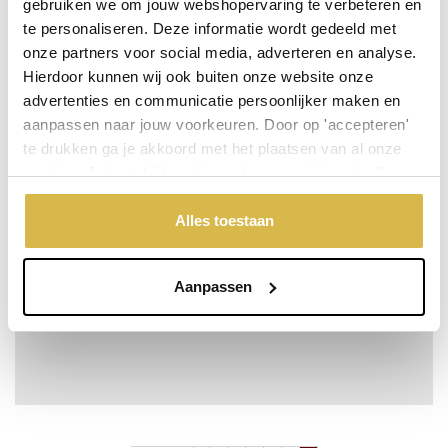
gebruiken we om jouw webshopervaring te verbeteren en
te personaliseren. Deze informatie wordt gedeeld met
onze partners voor social media, adverteren en analyse.
Hierdoor kunnen wij ook buiten onze website onze
Den engelsen, zonder titel
advertenties en communicatie persoonlijker maken en
Niet op voorraad
aanpassen naar jouw voorkeuren. Door op 'accepteren'
te drukken ga je akkoord met het plaatsen van al onze
cookies. Je kunt bij 'cookievoorkeuren wijzigen' zelf
aangeven welke cookies jouw akkoord krijgen. En door te
'weigeren' worden alleen de functionele cookies
Alles toestaan
geplaatst. Bekijk onze cookieverklaring voor meer
informatie.
Aanpassen