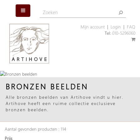
Mijn account
|
Login
|
FAQ
Tel:
010-5296060
BRONZEN BEELDEN
Alle bronzen beelden van Artihove vindt u hier.
Artihove heeft een ruime collectie exclusieve
bronzen beelden.
Aantal gevonden producten : 114
Prijs