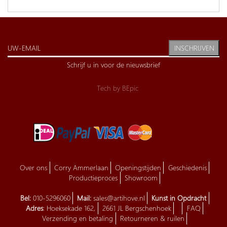
INSCHRIJVEN
Schrijf u in voor de nieuwsbrief
Tech by
BEpic
Over ons
Corry Ammerlaan
Openingstijden
Geschiedenis
Productieproces
Showroom
Bel:
010-5296060
Mail:
sales@artihove.nl
Kunst in Opdracht
Adres
: Hoeksekade 162,
2661 JL Bergschenhoek
FAQ
Verzending en betaling
Retourneren & ruilen