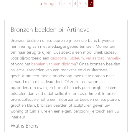
Vorige
1
2
3
4
5
6
7
Bronzen beelden bij Artihove
Bronzen beelden of sculpturen zijn een dierbare, blijvende
herinnering aan niet alledaagse gebeurtenissen. Momenten
om naar terug te kijken. Dus zoekt u een mooi uniek cadeau
voor bijvoorbeeld een
geboorte
,
jubileum
,
verjaardag
,
huwelijk
of voor het
behalen van een diploma
? Onze bronzen beelden
collectie is voorzien van een motivatie en dus uitermate
geschikt om een mooie boodschap mee uit te dragen naar
iemand die u dit cadeau doet. Of zoekt u gewoon iets
bijzonders om uw eigen huis of tuin iets persoonlijks te laten
uitstralen dan vind u dat wellicht in ons assortiment. In onze
brons collectie vindt u een mooi aantal beelden en sculpturen,
groot en klein. Bronzen beelden of sculpturen geven uw
woning of tuin allure en een eigen, persoonlijke touch aan uw
interieur.
Wat is Brons