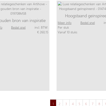
Hoogstaand geinspire
ouden bron van inspiratie
Meer info
Bestel snel
i
fo
Bestel snel
incl. BTW:
Per stuk
€ 260,15
Vanaf 10 stuks
1
2
3
4
5
6
7
8