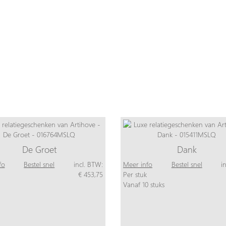
De Groet
Dank
fo
Bestel snel
incl. BTW:
Meer info
Bestel snel
i
€ 453,75
Per stuk
Vanaf 10 stuks