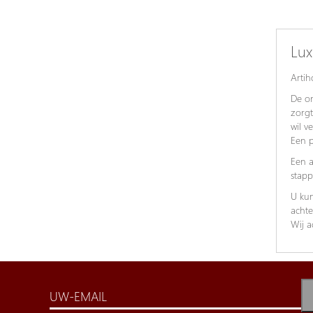
Lux
Artih
De on
zorgt
wil v
Een p
Een a
stapp
U kun
achte
Wij a