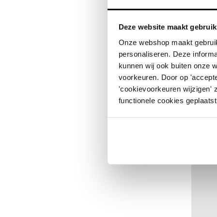
Deze website maakt gebruik
Onze webshop maakt gebruik
personaliseren. Deze informa
kunnen wij ook buiten onze 
voorkeuren. Door op 'accepte
'cookievoorkeuren wijzigen' 
Meer in
functionele cookies geplaatst
Per stuk
Vanaf 10