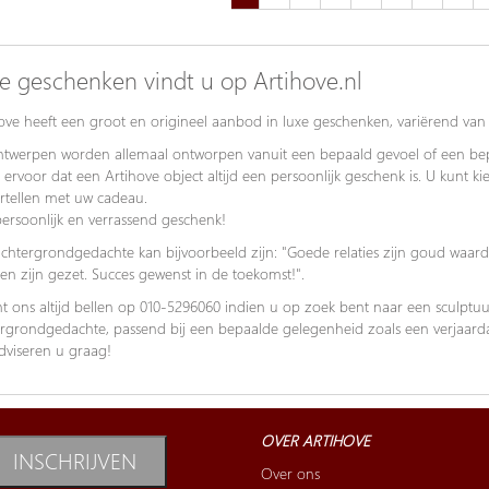
e geschenken vindt u op Artihove.nl
ove heeft een groot en origineel aanbod in luxe geschenken, variërend van 
twerpen worden allemaal ontworpen vanuit een bepaald gevoel of een bepa
 ervoor dat een Artihove object altijd een persoonlijk geschenk is. U kunt k
ertellen met uw cadeau.
ersoonlijk en verrassend geschenk!
chtergrondgedachte kan bijvoorbeeld zijn: "Goede relaties zijn goud waard
en zijn gezet. Succes gewenst in de toekomst!".
t ons altijd bellen op 010-5296060 indien u op zoek bent naar een sculptu
rgrondgedachte, passend bij een bepaalde gelegenheid zoals een verjaardag
dviseren u graag!
OVER ARTIHOVE
INSCHRIJVEN
Over ons