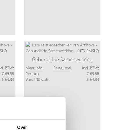
Gebundelde Samenwerking
ncl. BTW:
Meer info
Bestel snel
incl. BTW:
€ 69,58
Per stuk
€ 69,58
€ 63,83
Vanaf 10 stuks
€ 63,83
Over