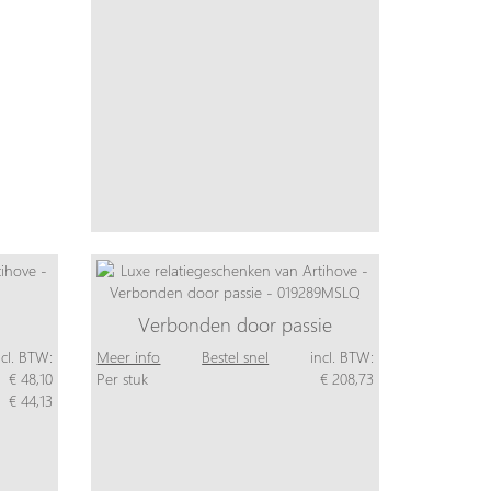
Verbonden door passie
ncl. BTW:
Meer info
Bestel snel
incl. BTW:
€ 48,10
Per stuk
€ 208,73
€ 44,13