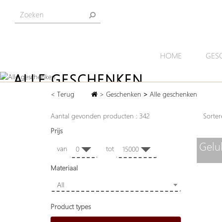
HOME
GES
ALLE GESCHENKEN
< Terug
>
Geschenken
>
Alle geschenken
Bij Artihove vindt u de mooiste blijvende geschenk
van bronzen sculpturen, schalen en vazen,
Aantal gevonden producten : 342
Sort
tot cadeaukistjes en kleine beeldjes.
Prijs
Gelu
van
tot
0
15000
Materiaal
All
Product types