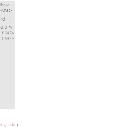
erd
ncl. BTW:
€ 64,74
€ 59,39
Volgende