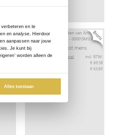
verbeteren en te
ren en analyse. Hierdoor
 en aanpassen naar jouw
Van mens tot mens
es. Je kunt bij
lde
eigeren' worden alleen de
Meer info
Bestel snel
incl. BTW:
Per stuk
€ 69,58
ncl. BTW:
Vanaf 10 stuks
€ 63,83
€ 130,08
€ 120,40
Alles toestaan