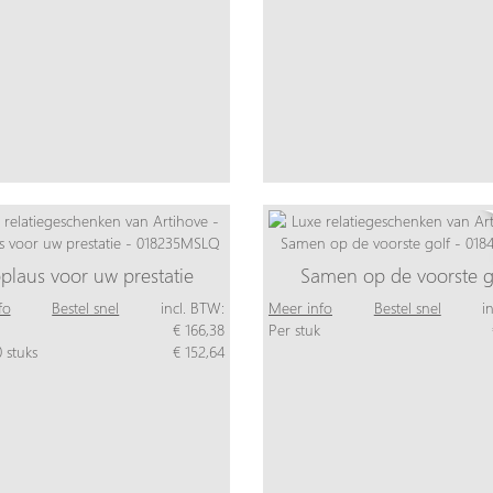
plaus voor uw prestatie
Samen op de voorste g
fo
Bestel snel
incl. BTW:
Meer info
Bestel snel
i
€ 166,38
Per stuk
 stuks
€ 152,64