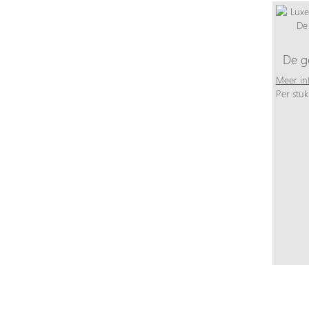
De g
Meer in
Per stuk