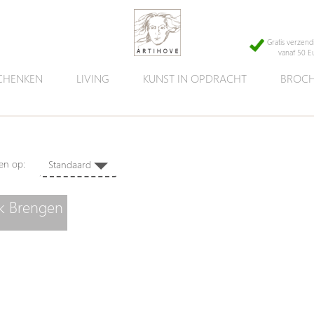
Gratis verzend
vanaf 50 E
CHENKEN
LIVING
KUNST IN OPDRACHT
BROCH
en,
eren op:
Standaard
k Brengen