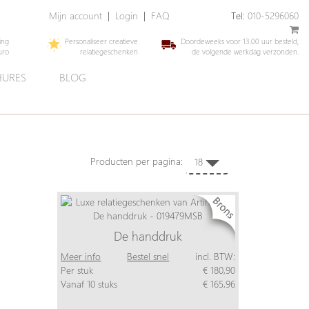
Mijn account
|
Login
|
FAQ
Tel:
010-5296060
ing
Personaliseer creatieve
Doordeweeks voor 13.00 uur besteld,
uro
relatiegeschenken
de volgende werkdag verzonden.
URES
BLOG
Producten per pagina:
18
De handdruk
Meer info
Bestel snel
incl. BTW:
Per stuk
€ 180,90
Vanaf 10 stuks
€ 165,96