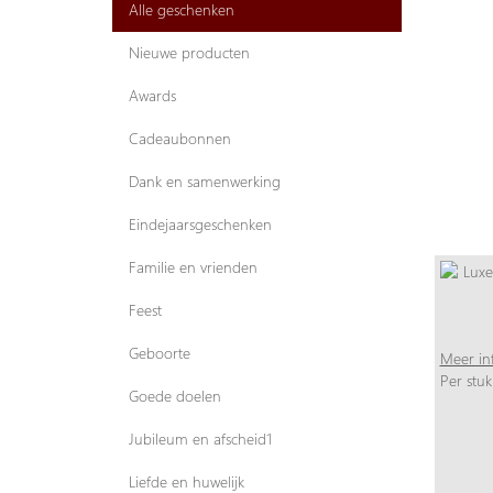
Alle geschenken
Nieuwe producten
Awards
Cadeaubonnen
Dank en samenwerking
Eindejaarsgeschenken
Familie en vrienden
Feest
Geboorte
Meer in
Per stuk
Goede doelen
Jubileum en afscheid1
Liefde en huwelijk