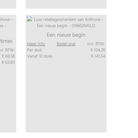
Een nieuw begin
 times
Meer info
Bestel snel
incl. BTW:
ncl. BTW:
Per stuk
€ 154,28
€ 69,58
Vanaf 10 stuks
€ 141,54
€ 63,83