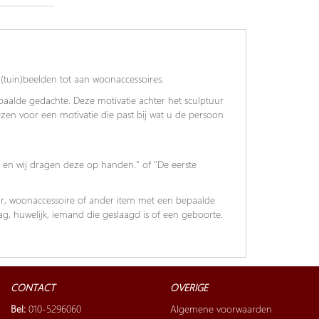
(tuin)beelden tot aan woonaccessoires.
alde gedachte. Deze motivatie achter het sculptuur
iezen voor een motivatie die past bij wat u de persoon
 en wij dragen deze op handen." of "De eerste
ur, woonaccessoire of ander item met een bepaalde
, huwelijk, iemand die geslaagd is of een geboorte.
CONTACT
OVERIGE
Bel:
010-5296060
Algemene voorwaarden