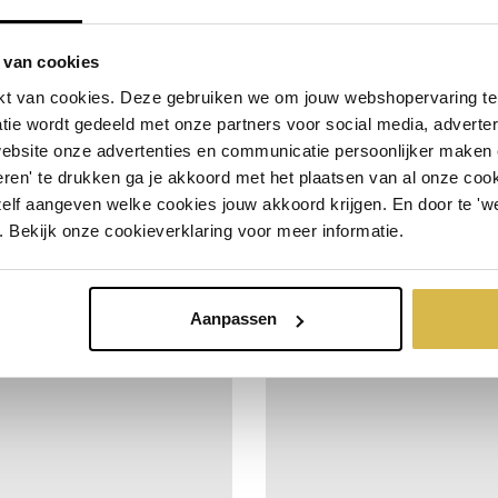
 van cookies
t van cookies. Deze gebruiken we om jouw webshopervaring te 
tie wordt gedeeld met onze partners voor social media, adverte
website onze advertenties en communicatie persoonlijker maken
Hart voor elkaar
ren' te drukken ga je akkoord met het plaatsen van al onze cooki
Chapeau met het behaa
zelf aangeven welke cookies jouw akkoord krijgen. En door te 'w
fo
Bestel snel
incl. BTW:
succes
. Bekijk onze cookieverklaring voor meer informatie.
€ 27,23
Meer info
Bestel snel
i
 stuks
€ 24,98
Per stuk
Vanaf 10 stuks
Aanpassen