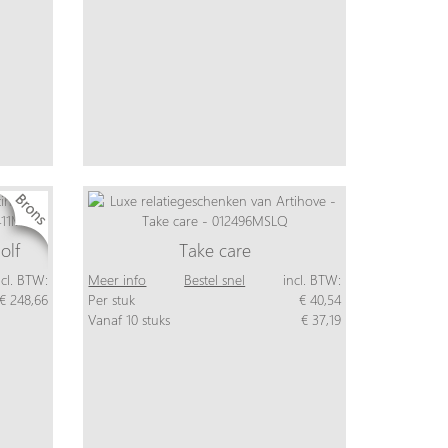
olf
Take care
ncl. BTW:
Meer info
Bestel snel
incl. BTW:
€ 248,66
Per stuk
€ 40,54
Vanaf 10 stuks
€ 37,19