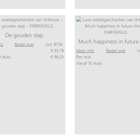
De gouden stap
Much happiness in future
fo
Bestel snel
incl. BTW:
€ 93,78
Meer info
Bestel snel
i
 stuks
€ 86,03
Per stuk
Vanaf 10 stuks