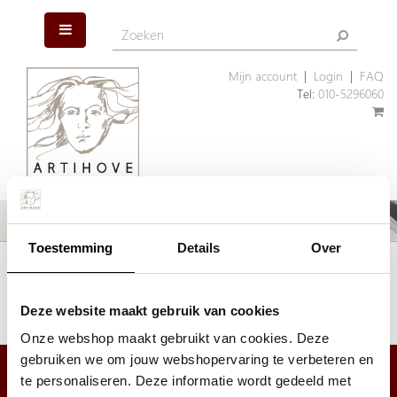
Mijn account
|
Login
|
FAQ
Tel:
010-5296060
Toestemming
Details
Over
Het artikel dat u zoekt is helaas niet meer aanwezig. Wellicht kunnen
wij u helpen met een ander, vergelijkbaar artikel.
Klik hier
om ons assortiment geschenken te bekijken.
Deze website maakt gebruik van cookies
Onze webshop maakt gebruikt van cookies. Deze
gebruiken we om jouw webshopervaring te verbeteren en
te personaliseren. Deze informatie wordt gedeeld met