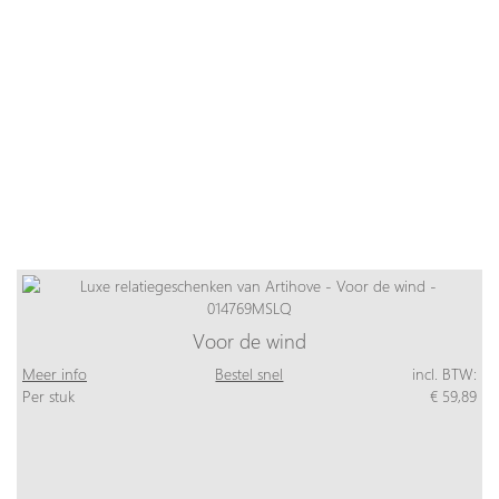
Voor de wind
Meer info
Bestel snel
incl. BTW:
Per stuk
€ 59,89