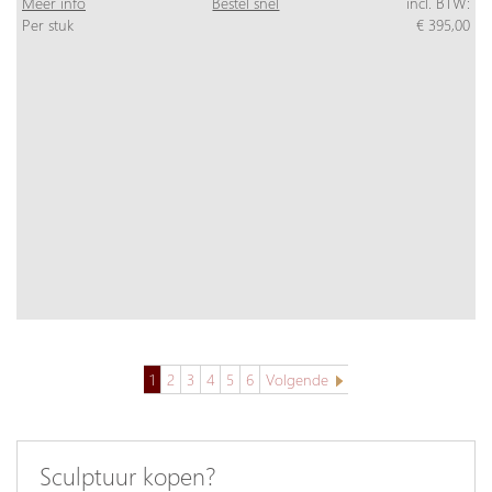
Meer info
Bestel snel
incl. BTW:
Per stuk
€ 395,00
1
2
3
4
5
6
Volgende
Sculptuur kopen?