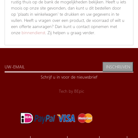
rustig thuis op de bank de mogelijkheden bekijken. Heeft u iets
moois op onze site gevonden, dan kunt u dit bestellen door
op ‘plaats in winkelwagen’ te drukken en uw gegevens in te
vullen. Heeft u vragen over een product, de voorraad of wilt u
een offerte aanvragen? Dan kunt u contact opnemen met
onze
binnendienst
. Zij helpen u graag verder.
INSCHRIJVEN
Schrijf u in voor de nieuwsbrief
Tech by
BEpic