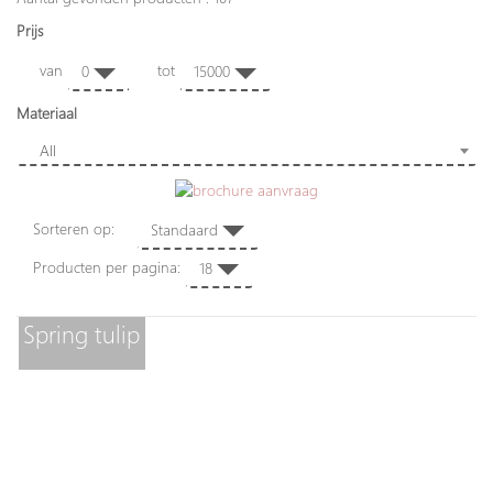
Prijs
van
tot
0
15000
Materiaal
All
Sorteren op:
Standaard
Producten per pagina:
18
Spring tulip