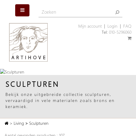
Mijn account
|
Login
|
FAQ
Tel:
010-5296060
SCULPTUREN
Bekijk onze uitgebreide collectie sculpturen,
vervaardigd in vele materialen zoals brons en
keramiek.
>
Living
>
Sculpturen
Aantal gevonden producten : 107