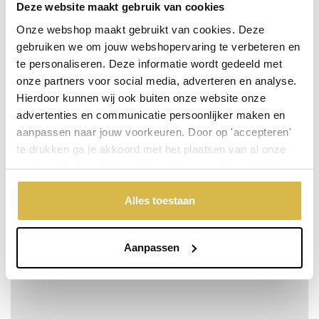
Deze website maakt gebruik van cookies
Onze webshop maakt gebruikt van cookies. Deze
gebruiken we om jouw webshopervaring te verbeteren en
te personaliseren. Deze informatie wordt gedeeld met
onze partners voor social media, adverteren en analyse.
Hierdoor kunnen wij ook buiten onze website onze
advertenties en communicatie persoonlijker maken en
aanpassen naar jouw voorkeuren. Door op 'accepteren'
te drukken ga je akkoord met het plaatsen van al onze
cookies. Je kunt bij 'cookievoorkeuren wijzigen' zelf
aangeven welke cookies jouw akkoord krijgen. En door te
'weigeren' worden alleen de functionele cookies
Alles toestaan
Natuurlijke elegantie
geplaatst. Bekijk onze cookieverklaring voor meer
Meer info
Bestel snel
incl. BTW:
informatie.
Per stuk
€ 925,00
Aanpassen