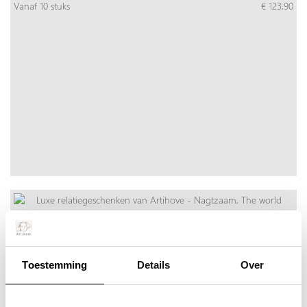
Vanaf 10 stuks
€ 123,90
Nagtzaam, The world between…
Meer info
Bestel snel
incl. BTW:
Toestemming
Details
Over
Per stuk
€ 495,00