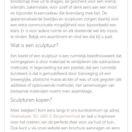
boodschap mee uit te dragen, als geschenk voor een vriend,
vriendin, zakenrelatie, voor uzelf of denk eens aan een mooi
en bijzonder kraamcadeau dat levenslang mee kan. De
gepersonaliseerde beeldjes en sculpturen zorgen daarbij voor
een extra communicatie mogelijkheid voor bijvoorbeeld een
klant. Er is voor iedere ruimte en elk doeleinde wel iets moois
te vinden. Bekijk ons assortiment en vind iets dat bij u past.
Wat is een sculptuur?
Een beeld of een sculptuur is een ruimtelijk beeldhouwwerk dat
vormgegeven is door materiaal te verwijderen (de subtractieve
methode), in tegenstelling tot een plastiek, dat een ruimtelijk
kunstwerk is dat is gemodelleerd door toevoeging uit een
beweeglijke, plastische massa als klei of was, of ook gegoten (de
additieve of opbouwende methode). Het samenvoegen van
bestaande materialen noemt men assemblage.
Sculpturen kopen?
Meer bekijken? Kom eens langs in ons kunstcentrum op adres:
Hoeksekade 162, 2661 JL Bergschenhoek
en laat u inspireren
voor het creëren van de perfecte sfeer voor uw huis of tuin.
Ook kunt u via onze website een brochure aanvragen en eens