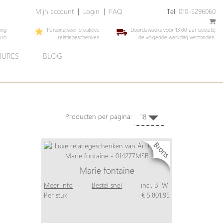
Mijn account
|
Login
|
FAQ
Tel:
010-5296060
ing
Personaliseer creatieve
Doordeweeks voor 13.00 uur besteld,
uro
relatiegeschenken
de volgende werkdag verzonden.
URES
BLOG
Producten per pagina:
18
Marie fontaine
Meer info
Bestel snel
incl. BTW:
Per stuk
€ 5.801,95