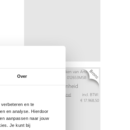
Over
Geborgenheid
Meer info
Bestel snel
incl. BTW:
Per stuk
€ 17.968,50
verbeteren en te
ren en analyse. Hierdoor
 en aanpassen naar jouw
es. Je kunt bij