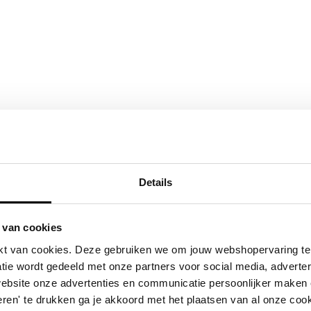
Details
Geborgenheid
fo
Bestel snel
incl. BTW:
 van cookies
€ 4.591,95
t van cookies. Deze gebruiken we om jouw webshopervaring te 
tie wordt gedeeld met onze partners voor social media, adverte
website onze advertenties en communicatie persoonlijker maken
ren' te drukken ga je akkoord met het plaatsen van al onze cooki