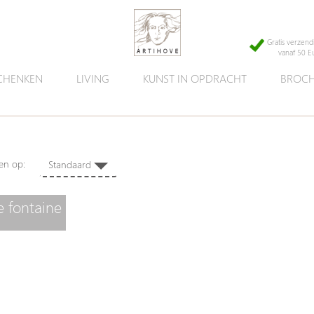
Gratis verzend
vanaf 50 E
CHENKEN
LIVING
KUNST IN OPDRACHT
BROCH
ijen.
eren op:
Standaard
e fontaine