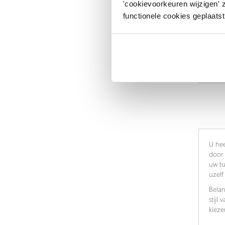
'cookievoorkeuren wijzigen' 
functionele cookies geplaatst
U hee
door 
uw tu
uzelf
Belan
stijl
kieze