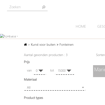
HOME
GES
FONTEINEN
>
Kunst voor buiten
>
Fonteinen
Prachtige combinaties van sierlijke beelden en waterpart
Aantal gevonden producten : 3
Sort
Prijs
Mari
van
tot
0
15000
Materiaal
All
Product types