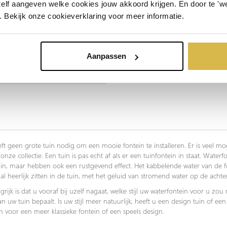
zelf aangeven welke cookies jouw akkoord krijgen. En door te 'w
. Bekijk onze cookieverklaring voor meer informatie.
Aanpassen
ft geen grote tuin nodig om een mooie fontein te installeren. Er is veel mog
onze collectie. Een tuin is pas echt af als er een tuinfontein in staat. Water
in, maar hebben ook een rustgevend effect. Het kabbelende water van de fon
 al heerlijk zitten in de tuin, met het geluid van stromend water op de acht
grijk is dat u vooraf bij uzelf nagaat, welke stijl uw waterfontein voor u zou
 van uw tuin bepaalt. Is uw stijl meer natuurlijk, heeft u een design tuin of ee
n voor een meer klassieke fontein of een speels design.