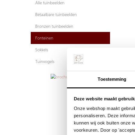
Alle tuinbeelden
Betaalbare tuinbeelden
Bronzen tuinbeelden
Fonteinen
Sokkels
Tuinvogels
Toestemming
Meer in
Deze website maakt gebruik
Per stuk
Onze webshop maakt gebruik
personaliseren. Deze informa
kunnen wij ook buiten onze 
voorkeuren. Door op 'accepte