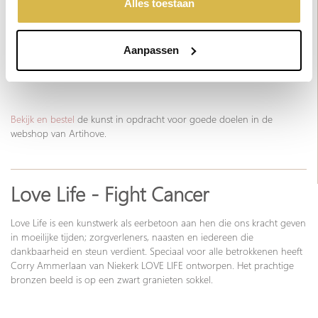
'weigeren' worden alleen de functionele cookies
Alles toestaan
Cruijff beeldje, een waar collectors item, opnieuw uit. De opbrengst
geplaatst. Bekijk onze cookieverklaring voor meer
van het beeldje komt grotendeels ten goede aan de projecten van de
Cruyff Foundation, die als missie heeft het vooruit brengen van jeugd
informatie.
door beweging.
Aanpassen
Kunstenaar: Corry Ammerlaan - Van Niekerk
Bekijk en bestel
de kunst in opdracht voor goede doelen in de
webshop van Artihove.
Love Life - Fight Cancer
Love Life is een kunstwerk als eerbetoon aan hen die ons kracht geven
in moeilijke tijden; zorgverleners, naasten en iedereen die
dankbaarheid en steun verdient. Speciaal voor alle betrokkenen heeft
Corry Ammerlaan van Niekerk LOVE LIFE ontworpen. Het prachtige
bronzen beeld is op een zwart granieten sokkel.