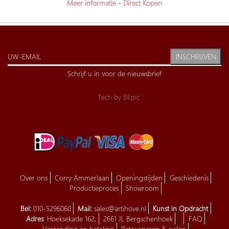
Meer informatie
-
Direct Kopen
INSCHRIJVEN
Schrijf u in voor de nieuwsbrief
Tech by
BEpic
Over ons
Corry Ammerlaan
Openingstijden
Geschiedenis
Productieproces
Showroom
Bel:
010-5296060
Mail:
sales@artihove.nl
Kunst in Opdracht
Adres
: Hoeksekade 162,
2661 JL Bergschenhoek
FAQ
Verzending en betaling
Retourneren & ruilen