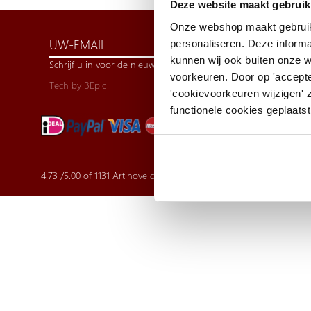
Deze website maakt gebruik
Onze webshop maakt gebruik
personaliseren. Deze informa
kunnen wij ook buiten onze 
Schrijf u in voor de nieuwsbrief
voorkeuren. Door op 'accepte
Tech by
BEpic
'cookievoorkeuren wijzigen' 
functionele cookies geplaatst
4.73
/
5.00
of
1131
Artihove customer reviews | Trusted Shops