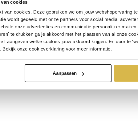
 van cookies
t van cookies. Deze gebruiken we om jouw webshopervaring te 
OVER ARTIHOVE
INSCHRIJVEN
tie wordt gedeeld met onze partners voor social media, adverte
Over ons
website onze advertenties en communicatie persoonlijker maken
Corry Ammerlaan
ren' te drukken ga je akkoord met het plaatsen van al onze cooki
Openingstijden
Geschiedenis
zelf aangeven welke cookies jouw akkoord krijgen. En door te 'w
Productieproces
. Bekijk onze cookieverklaring voor meer informatie.
Showroom
Aanpassen