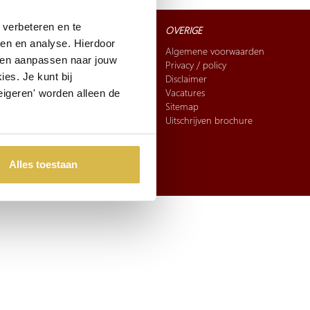
verbeteren en te
CONTACT
OVERIGE
ren en analyse. Hierdoor
Bel:
010-5296060
Algemene voorwaarden
 en aanpassen naar jouw
Mail:
sales@artihove.nl
Privacy / policy
es. Je kunt bij
Kunst in Opdracht
Disclaimer
Adres
: Hoeksekade 162,
Vacatures
eigeren' worden alleen de
2661 JL Bergschenhoek
Sitemap
Uitschrijven brochure
FAQ
Verzending en betaling
Retourneren & ruilen
Alles toestaan