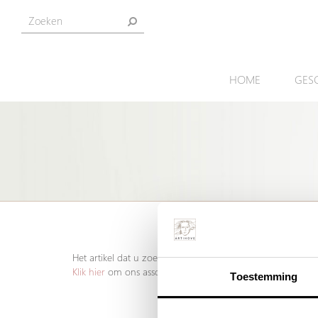
HOME
GES
Het artikel dat u zoekt is helaas niet meer aanwezig. Welli
Klik hier
om ons assortiment geschenken te bekijken.
Toestemming