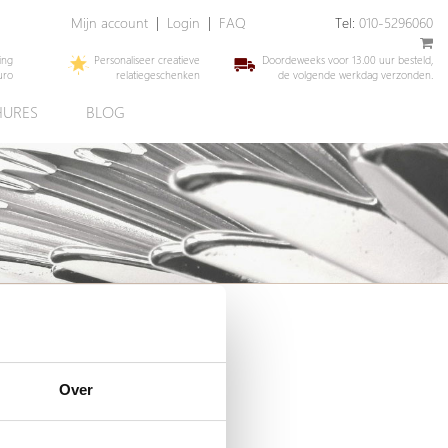
Mijn account
|
Login
|
FAQ
Tel:
010-5296060
ing
Personaliseer creatieve
Doordeweeks voor 13.00 uur besteld,
uro
relatiegeschenken
de volgende werkdag verzonden.
URES
BLOG
Over