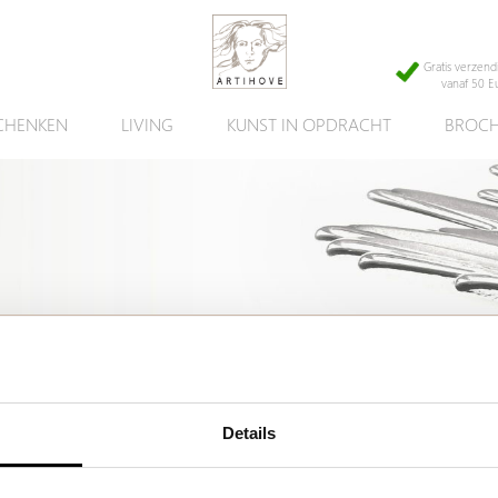
Gratis verzend
vanaf 50 E
CHENKEN
LIVING
KUNST IN OPDRACHT
BROCH
cht kunnen wij u helpen met een ander, vergelijkbaar artikel.
Details