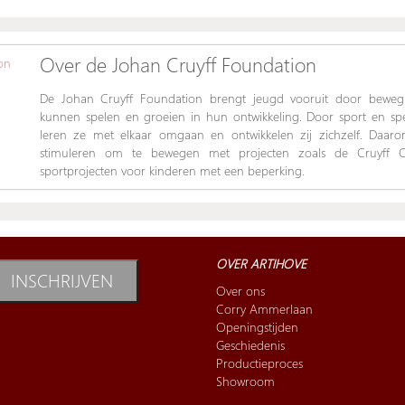
Over de Johan Cruyff Foundation
De Johan Cruyff Foundation brengt jeugd vooruit door bewe
kunnen spelen en groeien in hun ontwikkeling. Door sport en spel
leren ze met elkaar omgaan en ontwikkelen zij zichzelf. Daar
stimuleren om te bewegen met projecten zoals de Cruyff Co
sportprojecten voor kinderen met een beperking.
OVER ARTIHOVE
INSCHRIJVEN
Over ons
Corry Ammerlaan
Openingstijden
Geschiedenis
Productieproces
Showroom