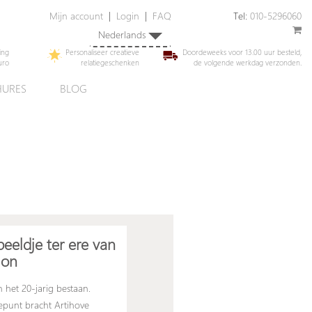
Mijn account
|
Login
|
FAQ
Tel:
010-5296060
Nederlands
ing
Personaliseer creatieve
Doordeweeks voor 13.00 uur besteld,
uro
relatiegeschenken
de volgende werkdag verzonden.
URES
BLOG
beeldje ter ere van
ion
 het 20-jarig bestaan.
epunt bracht Artihove