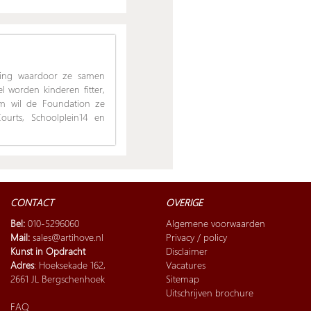
ging waardoor ze samen
 worden kinderen fitter,
om wil de Foundation ze
urts, Schoolplein14 en
CONTACT
OVERIGE
Bel:
010-5296060
Algemene voorwaarden
Mail:
sales@artihove.nl
Privacy / policy
Kunst in Opdracht
Disclaimer
Adres
: Hoeksekade 162,
Vacatures
2661 JL Bergschenhoek
Sitemap
Uitschrijven brochure
FAQ