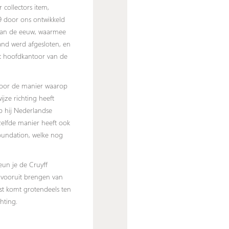
r collectors item,
9 door ons ontwikkeld
 van de eeuw, waarmee
and werd afgesloten, en
et hoofdkantoor van de
voor de manier waarop
jze richting heeft
p hij Nederlandse
zelfde manier heeft ook
oundation, welke nog
eun je de Cruyff
t vooruit brengen van
t komt grotendeels ten
hting.