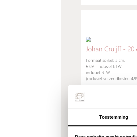
Johan Cruijff - 20
Formaat sokkel: 3 cm.
€ 69,- inclusief BTW
inclusief BTW
(exclusief verzendkosten 4,
Toestemming
Deze website maakt gebruik