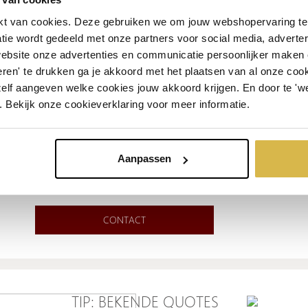
SCULPTUUR
t van cookies. Deze gebruiken we om jouw webshopervaring te 
Er zijn ook exemplaren ontwikkeld van 105 en (levensgroot)
tie wordt gedeeld met onze partners voor social media, adverte
175 centimeter – een prachtige kans voor bedrijven en
website onze advertenties en communicatie persoonlijker maken
business clubs. Deze sculpturen worden in beperkte oplage
ren' te drukken ga je akkoord met het plaatsen van al onze cooki
geproduceerd. Dit sculptuur staat prachtig in uw hal of
zelf aangeven welke cookies jouw akkoord krijgen. En door te 'w
bedrijfskantoor, of natuurlijk in de tuin. U ontvangt een
certificaat van echtheid bij het sculptuur.
. Bekijk onze cookieverklaring voor meer informatie.
Voor meer informatie en de prijs neemt u
contact met ons op via 010-5296060 of
Aanpassen
stuur een email via onderstaande knop.
CONTACT
TIP: BEKENDE QUOTES