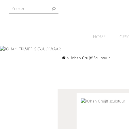
HOME
GES
JOHAN CRUIJFF IS GOUD WA
> Johan Cruijff Sculptuur
Want wie dit sculptuur koopt, steunt de Cruyff Foun