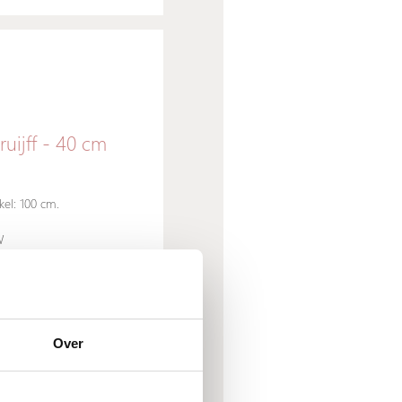
uijff - 40 cm
el: 100 cm.
W
Over
Limited Edition