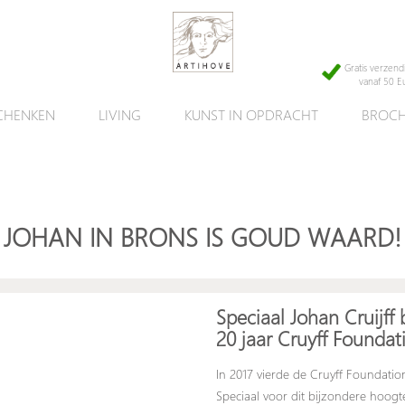
Gratis verzend
vanaf 50 E
CHENKEN
LIVING
KUNST IN OPDRACHT
BROCH
ARD
dation
JOHAN IN BRONS IS GOUD WAARD!
Speciaal Johan Cruijff 
20 jaar Cruyff Foundat
In 2017 vierde de Cruyff Foundation
Speciaal voor dit bijzondere hoogt