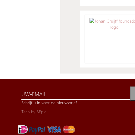
Schrijf u in voor de nieuwsbrief
Tech by
BEpic