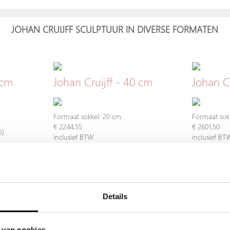
JOHAN CRUIJFF SCULPTUUR IN DIVERSE FORMATEN
 cm
Johan Cruijff - 40 cm
Johan Cr
Formaat sokkel: 20 cm.
Formaat sokk
€ 2244,55
€ 2601,50
95)
inclusief BTW
inclusief BT
Bestel nu
Details
GROTER FORMAAT
 van cookies