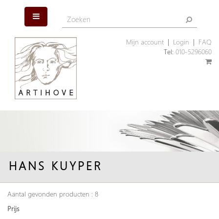
Mijn account
|
Login
|
FAQ
Tel:
010-5296060
HANS KUYPER
Aantal gevonden producten : 8
Prijs