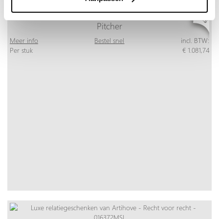
Pitcher
Meer info
Bestel snel
incl. BTW:
Per stuk
€ 1.081,74