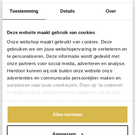
Toestemming
Details
Over
Golfspeler
Deze website maakt gebruik van cookies
Meer info
Bestel snel
incl. BTW:
Onze webshop maakt gebruikt van cookies. Deze
Per stuk
€ 114,95
gebruiken we om jouw webshopervaring te verbeteren en
te personaliseren. Deze informatie wordt gedeeld met
onze partners voor social media, adverteren en analyse.
Hierdoor kunnen wij ook buiten onze website onze
advertenties en communicatie persoonlijker maken en
aanpassen naar jouw voorkeuren. Door op 'accepteren'
te drukken ga je akkoord met het plaatsen van al onze
cookies. Je kunt bij 'cookievoorkeuren wijzigen' zelf
aangeven welke cookies jouw akkoord krijgen. En door te
'weigeren' worden alleen de functionele cookies
Alles toestaan
geplaatst. Bekijk onze cookieverklaring voor meer
informatie.
Aanpassen