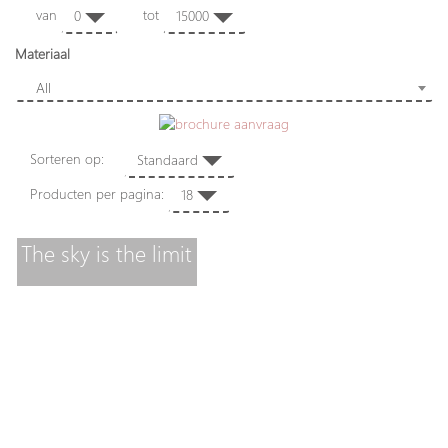
van
tot
0
15000
Materiaal
All
Sorteren op:
Standaard
Producten per pagina:
18
The sky is the limit