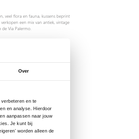
, veel flora en fauna, kussens beprint
 verkopen een mix van antiek, vintage
 de Via Palermo.
Over
 – een inspirerende galerie met
verbeteren en te
favoriete hang-out van designers en
n. De designwinkel en galerie is
ren en analyse. Hierdoor
 en aanpassen naar jouw
es. Je kunt bij
eigeren' worden alleen de