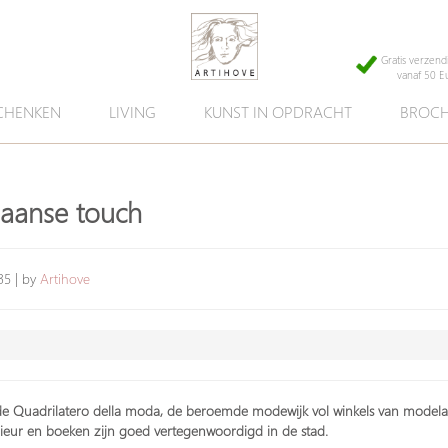
Gratis verzend
vanaf 50 E
CHENKEN
LIVING
KUNST IN OPDRACHT
BROCH
iaanse touch
35 | by
Artihove
e Quadrilatero della moda, de beroemde modewijk vol winkels van modelab
rieur en boeken zijn goed vertegenwoordigd in de stad.