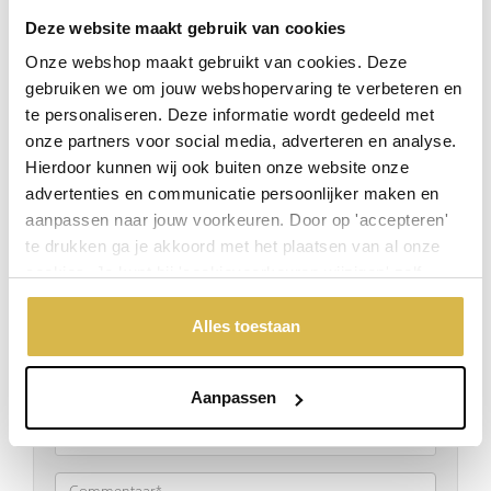
deden zij dan ook cadeaus bij het kerstpakket. Een kerstpakket
werd vanaf toen al gezien als een blijk van waardering.
Deze website maakt gebruik van cookies
Tegenwoordig zijn er veel verschillende soorten kerstpakketten.
Onze webshop maakt gebruikt van cookies. Deze
Ons familiebedrijf weet wat een persoonlijk en creatief cadeau
gebruiken we om jouw webshopervaring te verbeteren en
inhoudt. Wij maken al meer dan 25 jaar kerstpakketten voor
te personaliseren. Deze informatie wordt gedeeld met
kleine en grote bedrijven en instellingen. Het creatieve team van
onze partners voor social media, adverteren en analyse.
Artihove zorgt er altijd voor dat het kerstpakket aansluit bij de
uitstraling en de belangrijkste thema’s binnen uw bedrijf.
Hierdoor kunnen wij ook buiten onze website onze
advertenties en communicatie persoonlijker maken en
Bekijk hier onze kerstpakketten
aanpassen naar jouw voorkeuren. Door op 'accepteren'
te drukken ga je akkoord met het plaatsen van al onze
cookies. Je kunt bij 'cookievoorkeuren wijzigen' zelf
Laat een Reactie Achter:
aangeven welke cookies jouw akkoord krijgen. En door te
'weigeren' worden alleen de functionele cookies
Alles toestaan
geplaatst. Bekijk onze cookieverklaring voor meer
informatie.
Aanpassen