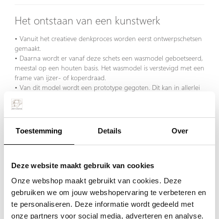
Het ontstaan van een kunstwerk
• Vanuit het creatieve denkproces worden eerst ontwerpschetsen
gemaakt.
• Daarna wordt er vanaf deze schets een wasmodel geboetseerd,
meestal op een houten basis. Het wasmodel is verstevigd met een
frame van ijzer- of koperdraad.
• Van dit model wordt een prototype gegoten. Dit kan in allerlei
materialen en in verschillende kleuren patina.
• Daarna kan het kunstwerk echt gemaakt worden!
Hieronder wordt het proces van schets, naar wasmodel tot
Toestemming
Details
Over
eindproduct weergegeven. Dit sculptuur ‘Het onmogelijke
mogelijk maken’ is ontworpen door Corry Ammerlaan. Motivatie:
Huizenhoge obstakels overwinnen. De wand symboliseert ook
een pijl naar omhoog.
Deze website maakt gebruik van cookies
Onze webshop maakt gebruikt van cookies. Deze
gebruiken we om jouw webshopervaring te verbeteren en
te personaliseren. Deze informatie wordt gedeeld met
onze partners voor social media, adverteren en analyse.