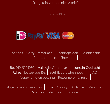
Schrijf u in voor de nieuwsbrief
Tech by
BEpic
Over ons
Corry Ammerlaan
Openingstijden
Geschiedenis
Productieproces
Showroom
Bel:
010-5296060
Mail:
sales@artihove.nl
Kunst in Opdracht
Adres
: Hoeksekade 162,
2661 JL Bergschenhoek
FAQ
Verzending en betaling
Retourneren & ruilen
Algemene voorwaarden
Privacy / policy
Disclaimer
Vacatures
Sitemap
Uitschrijven brochure