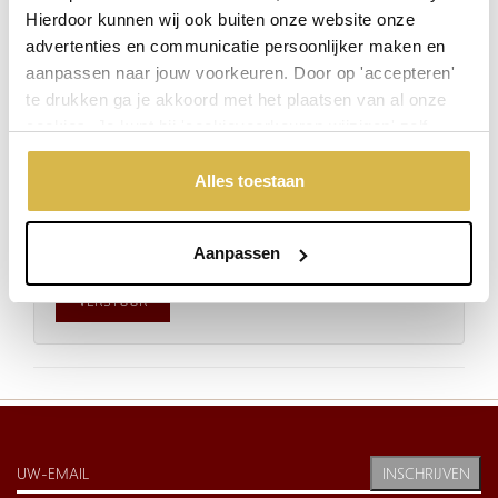
Laat een Reactie Achter:
Hierdoor kunnen wij ook buiten onze website onze
advertenties en communicatie persoonlijker maken en
aanpassen naar jouw voorkeuren. Door op 'accepteren'
te drukken ga je akkoord met het plaatsen van al onze
cookies. Je kunt bij 'cookievoorkeuren wijzigen' zelf
aangeven welke cookies jouw akkoord krijgen. En door te
'weigeren' worden alleen de functionele cookies
Alles toestaan
geplaatst. Bekijk onze cookieverklaring voor meer
informatie.
Aanpassen
VERSTUUR
INSCHRIJVEN