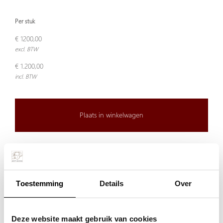
Per stuk
€ 1200,00
excl. BTW
€ 1.200,00
incl. BTW
Plaats in winkelwagen
Waarom BRONS ?
Echt brons heeft een waardevolle, warme en tijdloze uitstraling!
Doordeweeks voor 13.00 uur besteld, de volgende werkdag
Toestemming
Details
Over
verzonden.
De aangegeven prijs is incl.
Verzendkosten.
Deze website maakt gebruik van cookies
Garantie: