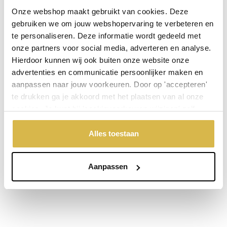
Onze webshop maakt gebruikt van cookies. Deze
Niet goed, geld terug
gebruiken we om jouw webshopervaring te verbeteren en
te personaliseren. Deze informatie wordt gedeeld met
onze partners voor social media, adverteren en analyse.
Stel een vraag over dit product
Hierdoor kunnen wij ook buiten onze website onze
advertenties en communicatie persoonlijker maken en
Uw naam
aanpassen naar jouw voorkeuren. Door op 'accepteren'
te drukken ga je akkoord met het plaatsen van al onze
cookies. Je kunt bij 'cookievoorkeuren wijzigen' zelf
Emailadres
aangeven welke cookies jouw akkoord krijgen. En door te
'weigeren' worden alleen de functionele cookies
Alles toestaan
geplaatst. Bekijk onze cookieverklaring voor meer
Telefoonnummer
informatie.
Aanpassen
Uw vraag