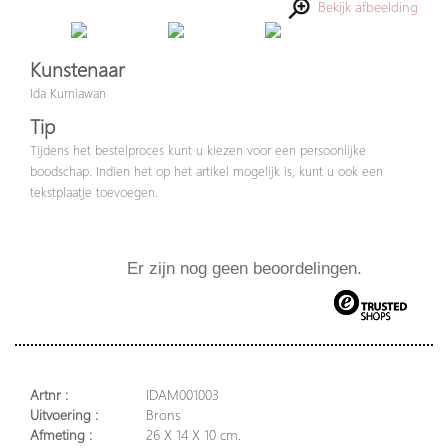
Bekijk afbeelding
Kunstenaar
Ida Kurniawan
Tip
Tijdens het bestelproces kunt u kiezen voor een persoonlijke
boodschap. Indien het op het artikel mogelijk is, kunt u ook een
tekstplaatje toevoegen.
Er zijn nog geen beoordelingen.
Artnr :
IDAM001003
Uitvoering :
Brons
Afmeting :
26 X 14 X 10 cm.