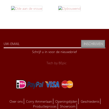
INSCHRIJVEN
Schrijf u in voor de nieuwsbrief
Tech by
BEpic
Over ons
Corry Ammerlaan
Openingstijden
Geschiedenis
Productieproces
Showroom