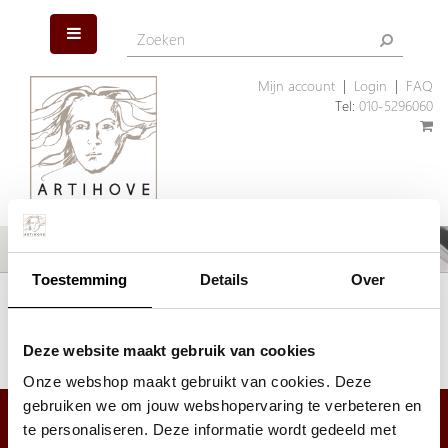
Mijn account
|
Login
|
FAQ
Tel:
010-5296060
Toestemming
Details
Over
Het artikel dat u zoekt is helaas niet meer aanwezig. Wellicht kunnen
wij u helpen met een ander, vergelijkbaar artikel.
Klik hier
om ons assortiment geschenken te bekijken.
Deze website maakt gebruik van cookies
Onze webshop maakt gebruikt van cookies. Deze
gebruiken we om jouw webshopervaring te verbeteren en
te personaliseren. Deze informatie wordt gedeeld met