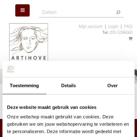
Mijn account
|
Login
|
FAQ
Tel:
010-5296060
Toestemming
Details
Over
Het artikel dat u zoekt is helaas niet meer aanwezig. Wellicht kunnen
wij u helpen met een ander, vergelijkbaar artikel.
Klik hier
om ons assortiment geschenken te bekijken.
Deze website maakt gebruik van cookies
Onze webshop maakt gebruikt van cookies. Deze
gebruiken we om jouw webshopervaring te verbeteren en
te personaliseren. Deze informatie wordt gedeeld met