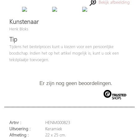
Bekijk afbeelding
Kunstenaar
Henk Bloks
Tip
Tijdens het bestelproces kunt u kiezen voor een persoonlijke
boodschap. Indien het op het artikel mogelijk is, kunt u ook een
tekstplaatje toevoegen.
Er zijn nog geen beoordelingen.
Artnr :
HENM000823
Uitvoering :
Keramiek
Afmeting :
22 x 25 cm.