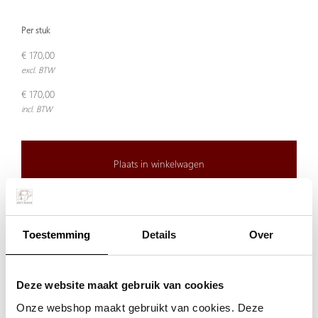
Per stuk
€ 170,00
excl. BTW
€ 170,00
incl. BTW
Plaats in winkelwagen
Doordeweeks voor 13.00 uur besteld, de volgende werkdag
verzonden.
Toestemming
Details
Over
De aangegeven prijs is incl.
Verzendkosten.
Garantie:
Deze website maakt gebruik van cookies
Niet goed, geld terug
Onze webshop maakt gebruikt van cookies. Deze