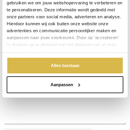
gebruiken we om jouw webshopervaring te verbeteren en
te personaliseren. Deze informatie wordt gedeeld met
Stel een vraag over dit product
onze partners voor social media, adverteren en analyse.
Hierdoor kunnen wij ook buiten onze website onze
Uw naam
advertenties en communicatie persoonlijker maken en
aanpassen naar jouw voorkeuren. Door op 'accepteren'
te drukken ga je akkoord met het plaatsen van al onze
Emailadres
cookies. Je kunt bij 'cookievoorkeuren wijzigen' zelf
aangeven welke cookies jouw akkoord krijgen. En door te
'weigeren' worden alleen de functionele cookies
Alles toestaan
Telefoonnummer
geplaatst. Bekijk onze cookieverklaring voor meer
informatie.
Aanpassen
Uw vraag