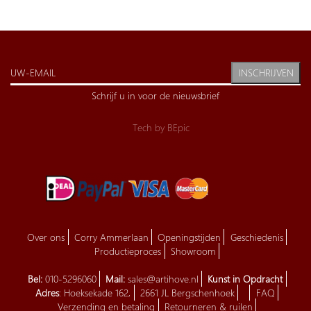
INSCHRIJVEN
Schrijf u in voor de nieuwsbrief
Tech by
BEpic
Over ons
Corry Ammerlaan
Openingstijden
Geschiedenis
Productieproces
Showroom
Bel:
010-5296060
Mail:
sales@artihove.nl
Kunst in Opdracht
Adres
: Hoeksekade 162,
2661 JL Bergschenhoek
FAQ
Verzending en betaling
Retourneren & ruilen