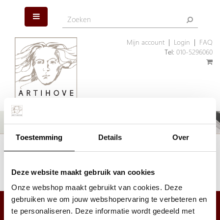
Mijn account
|
Login
|
FAQ
Tel:
010-5296060
Toestemming
Details
Over
Het artikel dat u zoekt is helaas niet meer aanwezig. Wellicht kunnen
wij u helpen met een ander, vergelijkbaar artikel.
Klik hier
om ons assortiment geschenken te bekijken.
Deze website maakt gebruik van cookies
Onze webshop maakt gebruikt van cookies. Deze
gebruiken we om jouw webshopervaring te verbeteren en
te personaliseren. Deze informatie wordt gedeeld met