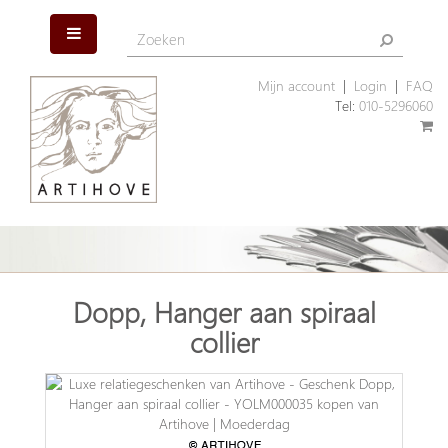
Mijn account
|
Login
|
FAQ
Tel:
010-5296060
Dopp, Hanger aan spiraal
collier