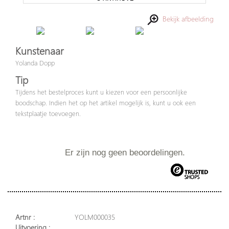
Bekijk afbeelding
Kunstenaar
Yolanda Dopp
Tip
Tijdens het bestelproces kunt u kiezen voor een persoonlijke
boodschap. Indien het op het artikel mogelijk is, kunt u ook een
tekstplaatje toevoegen.
Er zijn nog geen beoordelingen.
Artnr :
YOLM000035
Uitvoering :