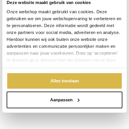
Deze website maakt gebruik van cookies
Niet goed, geld terug
Onze webshop maakt gebruikt van cookies. Deze
gebruiken we om jouw webshopervaring te verbeteren en
Stel een vraag over dit product
te personaliseren. Deze informatie wordt gedeeld met
onze partners voor social media, adverteren en analyse.
Uw naam
Hierdoor kunnen wij ook buiten onze website onze
advertenties en communicatie persoonlijker maken en
aanpassen naar jouw voorkeuren. Door op 'accepteren'
Emailadres
te drukken ga je akkoord met het plaatsen van al onze
cookies. Je kunt bij 'cookievoorkeuren wijzigen' zelf
aangeven welke cookies jouw akkoord krijgen. En door te
Telefoonnummer
'weigeren' worden alleen de functionele cookies
Alles toestaan
geplaatst. Bekijk onze cookieverklaring voor meer
informatie.
Uw vraag
Aanpassen