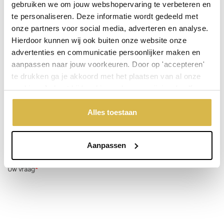
gebruiken we om jouw webshopervaring te verbeteren en
Niet goed, geld terug
te personaliseren. Deze informatie wordt gedeeld met
onze partners voor social media, adverteren en analyse.
Hierdoor kunnen wij ook buiten onze website onze
Stel een vraag over dit product
advertenties en communicatie persoonlijker maken en
aanpassen naar jouw voorkeuren. Door op 'accepteren'
Uw naam
te drukken ga je akkoord met het plaatsen van al onze
cookies. Je kunt bij 'cookievoorkeuren wijzigen' zelf
aangeven welke cookies jouw akkoord krijgen. En door te
Emailadres
'weigeren' worden alleen de functionele cookies
Alles toestaan
geplaatst. Bekijk onze cookieverklaring voor meer
Telefoonnummer
informatie.
Aanpassen
Uw vraag