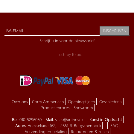
INSCHRIJVEN
Schrijf u in voor de nieuwsbrief
Tech by
BEpic
Over ons
Corry Ammerlaan
Openingstijden
Geschiedenis
Productieproces
Showroom
Bel:
010-5296060
Mail:
sales@artihove.nl
Kunst in Opdracht
Adres
: Hoeksekade 162,
2661 JL Bergschenhoek
FAQ
Verzending en betaling
Retourneren & ruilen