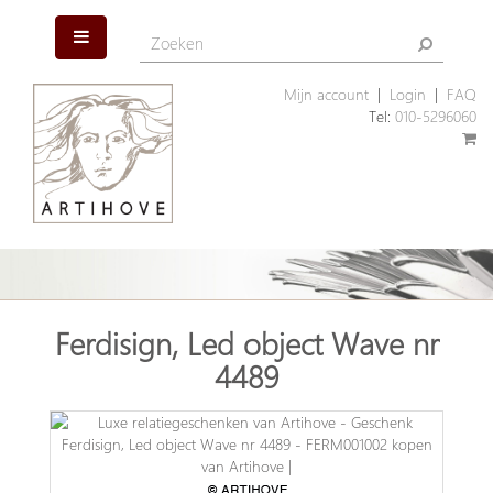
Mijn account
|
Login
|
FAQ
Tel:
010-5296060
Ferdisign, Led object Wave nr
4489