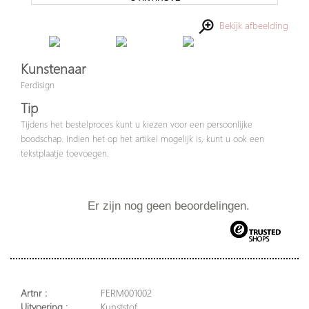
Bekijk afbeelding
Kunstenaar
Ferdisign
Tip
Tijdens het bestelproces kunt u kiezen voor een persoonlijke
boodschap. Indien het op het artikel mogelijk is, kunt u ook een
tekstplaatje toevoegen.
Er zijn nog geen beoordelingen.
Artnr :
FERM001002
Uitvoering :
Kunststof