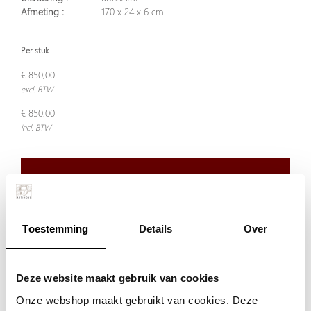
Afmeting :
170 x 24 x 6 cm.
Per stuk
€ 850,00
excl. BTW
€ 850,00
incl. BTW
Plaats in winkelwagen
Toestemming
Details
Over
Doordeweeks voor 13.00 uur besteld, de volgende werkdag
verzonden.
De aangegeven prijs is incl.
Verzendkosten.
Deze website maakt gebruik van cookies
Garantie:
Onze webshop maakt gebruikt van cookies. Deze