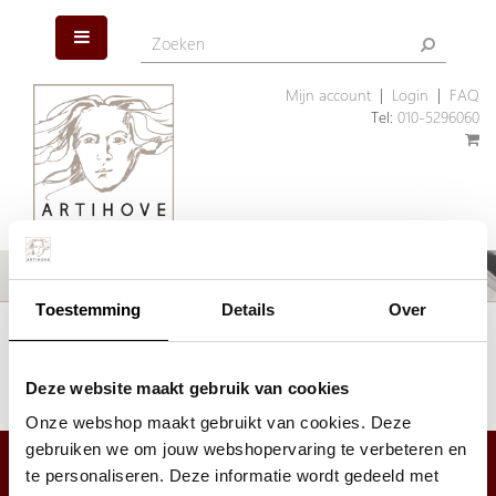
Mijn account
|
Login
|
FAQ
Tel:
010-5296060
Toestemming
Details
Over
Het artikel dat u zoekt is helaas niet meer aanwezig. Wellicht kunnen
wij u helpen met een ander, vergelijkbaar artikel.
Klik hier
om ons assortiment geschenken te bekijken.
Deze website maakt gebruik van cookies
Onze webshop maakt gebruikt van cookies. Deze
gebruiken we om jouw webshopervaring te verbeteren en
te personaliseren. Deze informatie wordt gedeeld met