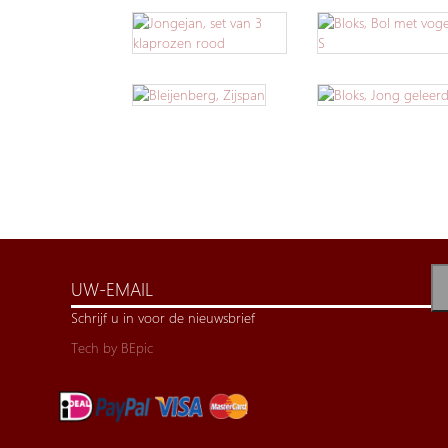
Schrijf u in voor de nieuwsbrief
Tech by
BEpic