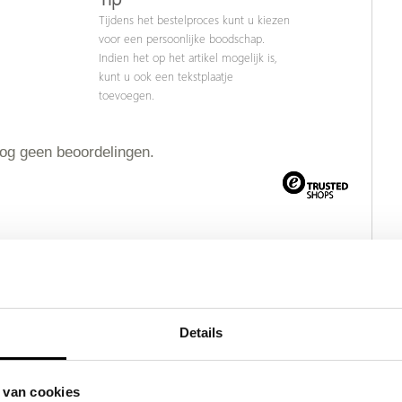
Tijdens het bestelproces kunt u kiezen
voor een persoonlijke boodschap.
Indien het op het artikel mogelijk is,
kunt u ook een tekstplaatje
toevoegen.
nog geen beoordelingen.
Details
ct
 van cookies