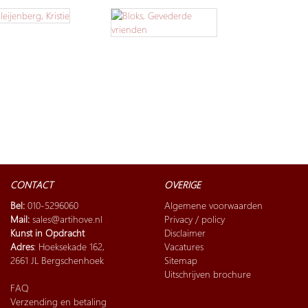
CONTACT
OVERIGE
Bel:
010-5296060
Algemene voorwaarden
Mail:
sales@artihove.nl
Privacy / policy
Kunst in Opdracht
Disclaimer
Adres
: Hoeksekade 162,
Vacatures
2661 JL Bergschenhoek
Sitemap
Uitschrijven brochure
FAQ
Verzending en betaling