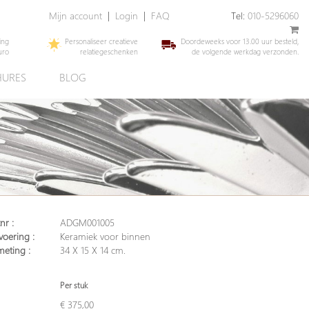
Mijn account
|
Login
|
FAQ
Tel:
010-5296060
ing
Personaliseer creatieve
Doordeweeks voor 13.00 uur besteld,
uro
relatiegeschenken
de volgende werkdag verzonden.
URES
BLOG
nr :
ADGM001005
voering :
Keramiek voor binnen
meting :
34 X 15 X 14 cm.
Per stuk
€ 375,00