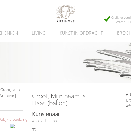
Gratis verzend
vanaf 50 E
CHENKEN
LIVING
KUNST IN OPDRACHT
BROCH
Art
Groot, Mijn naam is
Uit
Haas (ballon)
Af
Kunstenaar
kijk afbeelding
Anouk de Groot
Tip