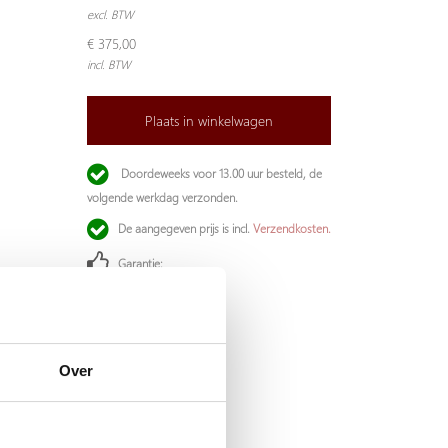
excl. BTW
€ 375,00
incl. BTW
Plaats in winkelwagen
Doordeweeks voor 13.00 uur besteld, de
volgende werkdag verzonden.
De aangegeven prijs is incl.
Verzendkosten.
Garantie:
Niet goed, geld terug
Over