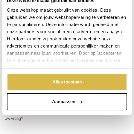
Deze website maakt gebruik van cookies
Onze webshop maakt gebruikt van cookies. Deze
Garantie:
gebruiken we om jouw webshopervaring te verbeteren en
Niet goed, geld terug
te personaliseren. Deze informatie wordt gedeeld met
onze partners voor social media, adverteren en analyse.
Hierdoor kunnen wij ook buiten onze website onze
Stel een vraag over dit product
advertenties en communicatie persoonlijker maken en
aanpassen naar jouw voorkeuren. Door op 'accepteren'
Uw naam
te drukken ga je akkoord met het plaatsen van al onze
cookies. Je kunt bij 'cookievoorkeuren wijzigen' zelf
aangeven welke cookies jouw akkoord krijgen. En door te
Emailadres
'weigeren' worden alleen de functionele cookies
Alles toestaan
geplaatst. Bekijk onze cookieverklaring voor meer
informatie.
Telefoonnummer
Aanpassen
Uw vraag