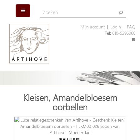
Mijn account
|
Login
|
FAQ
Tel:
010-5296060
Kleisen, Amandelbloesem
oorbellen