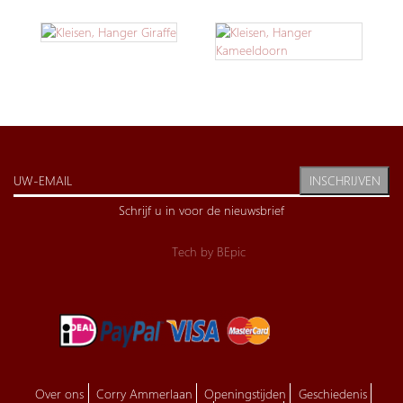
INSCHRIJVEN
Schrijf u in voor de nieuwsbrief
Tech by
BEpic
Over ons
Corry Ammerlaan
Openingstijden
Geschiedenis