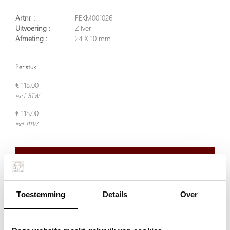
Artnr :
FEKM001026
Uitvoering :
Zilver
Afmeting :
24 X 10 mm.
Per stuk
€ 118,00
excl. BTW
€ 118,00
incl. BTW
Plaats in winkelwagen
Toestemming
Details
Over
Doordeweeks voor 13.00 uur besteld, de volgende werkdag
verzonden.
De aangegeven prijs is incl.
Verzendkosten.