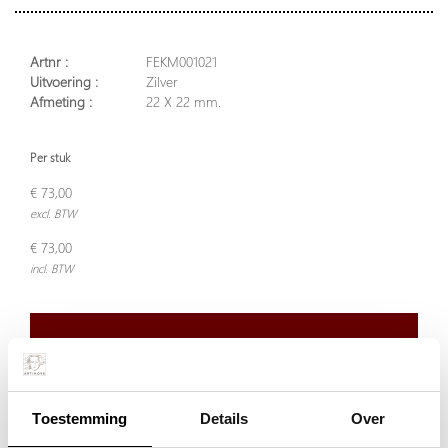
Artnr :
FEKM001021
Uitvoering :
Zilver
Afmeting :
22 X 22 mm.
Per stuk
€ 73,00
excl. BTW
€ 73,00
incl. BTW
Plaats in winkelwagen
Toestemming
Details
Over
Doordeweeks voor 13.00 uur besteld, de volgende werkdag
verzonden.