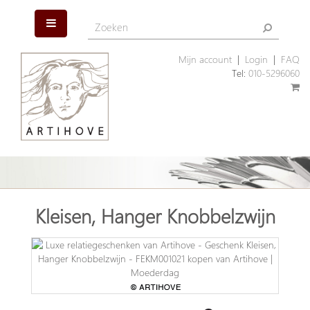
Mijn account
|
Login
|
FAQ
Tel:
010-5296060
Kleisen, Hanger Knobbelzwijn