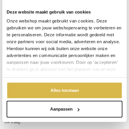
De weergegeven prijs is excl.
Verzendkosten
Deze website maakt gebruik van cookies
Garantie:
Onze webshop maakt gebruikt van cookies. Deze
gebruiken we om jouw webshopervaring te verbeteren en
Niet goed, geld terug
te personaliseren. Deze informatie wordt gedeeld met
onze partners voor social media, adverteren en analyse.
Hierdoor kunnen wij ook buiten onze website onze
Stel een vraag over dit product
advertenties en communicatie persoonlijker maken en
Uw naam
aanpassen naar jouw voorkeuren. Door op 'accepteren'
te drukken ga je akkoord met het plaatsen van al onze
cookies. Je kunt bij 'cookievoorkeuren wijzigen' zelf
Emailadres
aangeven welke cookies jouw akkoord krijgen. En door te
'weigeren' worden alleen de functionele cookies
Alles toestaan
geplaatst. Bekijk onze cookieverklaring voor meer
Telefoonnummer
informatie.
Aanpassen
Uw vraag