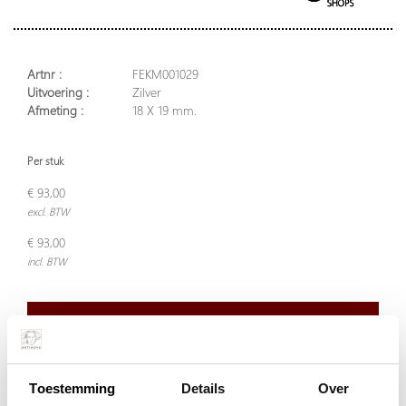
Artnr :
FEKM001029
Uitvoering :
Zilver
Afmeting :
18 X 19 mm.
Per stuk
€ 93,00
excl. BTW
€ 93,00
incl. BTW
Plaats in winkelwagen
Toestemming
Details
Over
Doordeweeks voor 13.00 uur besteld, de volgende werkdag