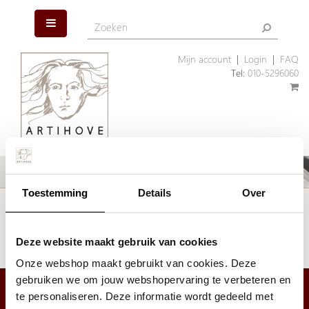
Mijn account
|
Login
|
FAQ
Tel:
010-5296060
Toestemming
Details
Over
Het artikel dat u zoekt is helaas niet meer aanwezig. Wellicht kunnen
wij u helpen met een ander, vergelijkbaar artikel.
Klik hier
om ons assortiment geschenken te bekijken.
Deze website maakt gebruik van cookies
Onze webshop maakt gebruikt van cookies. Deze
gebruiken we om jouw webshopervaring te verbeteren en
te personaliseren. Deze informatie wordt gedeeld met