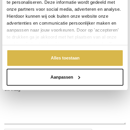
te personaliseren. Deze informatie wordt gedeeld met
onze partners voor social media, adverteren en analyse.
Stel een vraag over dit product
Hierdoor kunnen wij ook buiten onze website onze
advertenties en communicatie persoonlijker maken en
Uw naam
aanpassen naar jouw voorkeuren. Door op 'accepteren'
te drukken ga je akkoord met het plaatsen van al onze
cookies. Je kunt bij 'cookievoorkeuren wijzigen' zelf
Emailadres
aangeven welke cookies jouw akkoord krijgen. En door te
'weigeren' worden alleen de functionele cookies
Alles toestaan
geplaatst. Bekijk onze cookieverklaring voor meer
Telefoonnummer
informatie.
Aanpassen
Uw vraag