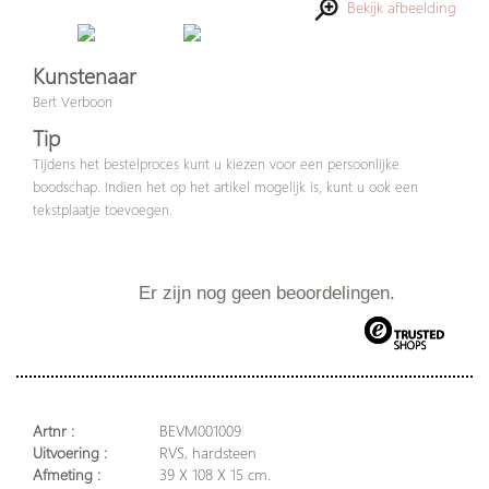
Bekijk afbeelding
Kunstenaar
Bert Verboon
Tip
Tijdens het bestelproces kunt u kiezen voor een persoonlijke
boodschap. Indien het op het artikel mogelijk is, kunt u ook een
tekstplaatje toevoegen.
Er zijn nog geen beoordelingen.
Artnr :
BEVM001009
Uitvoering :
RVS, hardsteen
Afmeting :
39 X 108 X 15 cm.