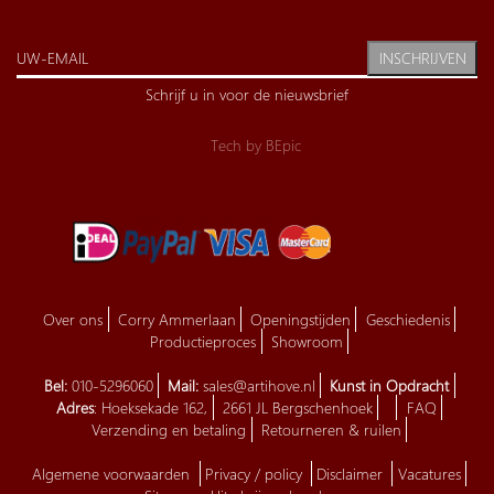
INSCHRIJVEN
Schrijf u in voor de nieuwsbrief
Tech by
BEpic
Over ons
Corry Ammerlaan
Openingstijden
Geschiedenis
Productieproces
Showroom
Bel:
010-5296060
Mail:
sales@artihove.nl
Kunst in Opdracht
Adres
: Hoeksekade 162,
2661 JL Bergschenhoek
FAQ
Verzending en betaling
Retourneren & ruilen
Algemene voorwaarden
Privacy / policy
Disclaimer
Vacatures