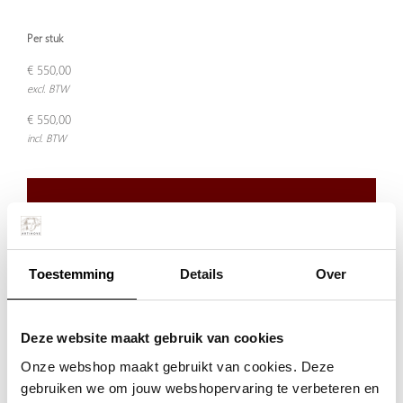
Per stuk
€ 550,00
excl. BTW
€ 550,00
incl. BTW
Plaats in winkelwagen
Toestemming
Details
Over
Doordeweeks voor 13.00 uur besteld, de volgende werkdag
verzonden.
De aangegeven prijs is incl.
Verzendkosten.
Deze website maakt gebruik van cookies
Garantie:
Onze webshop maakt gebruikt van cookies. Deze
Niet goed, geld terug
gebruiken we om jouw webshopervaring te verbeteren en