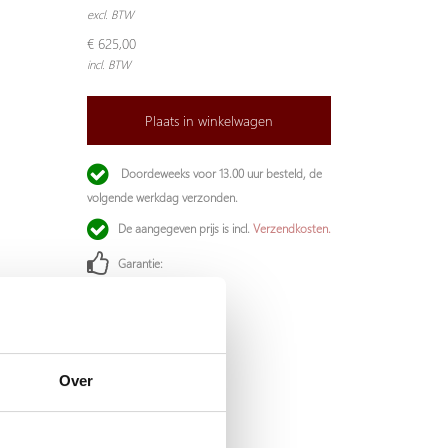
excl. BTW
€ 625,00
incl. BTW
Plaats in winkelwagen
Doordeweeks voor 13.00 uur besteld, de
volgende werkdag verzonden.
De aangegeven prijs is incl.
Verzendkosten.
Garantie:
Niet goed, geld terug
Over