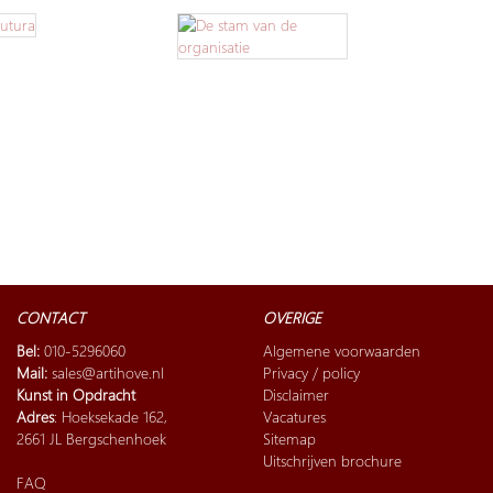
CONTACT
OVERIGE
Bel:
010-5296060
Algemene voorwaarden
Mail:
sales@artihove.nl
Privacy / policy
Kunst in Opdracht
Disclaimer
Adres
: Hoeksekade 162,
Vacatures
2661 JL Bergschenhoek
Sitemap
Uitschrijven brochure
FAQ