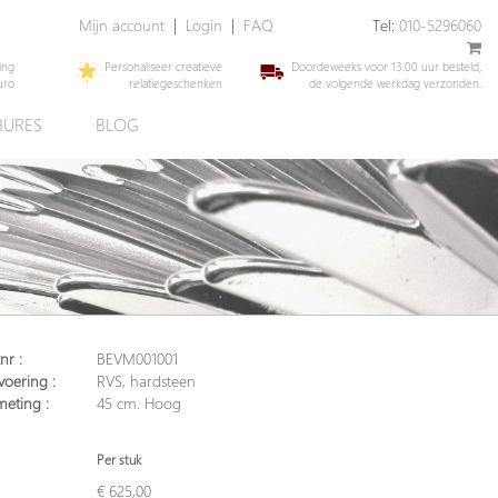
Mijn account
|
Login
|
FAQ
Tel:
010-5296060
ing
Personaliseer creatieve
Doordeweeks voor 13.00 uur besteld,
uro
relatiegeschenken
de volgende werkdag verzonden.
URES
BLOG
nr :
BEVM001001
voering :
RVS, hardsteen
meting :
45 cm. Hoog
Per stuk
€ 625,00