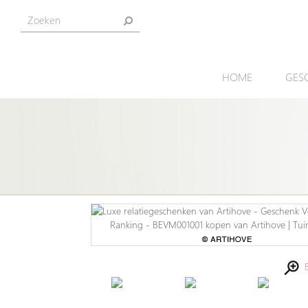
HOME
GES
Be