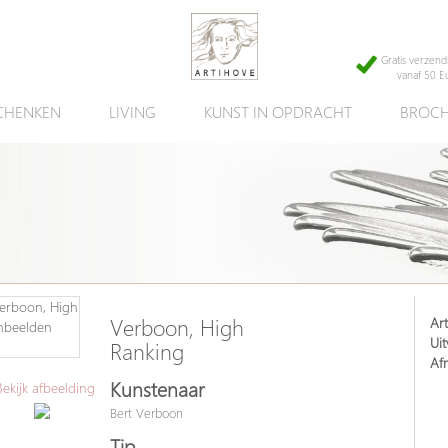
Gratis verzend
vanaf 50 E
CHENKEN
LIVING
KUNST IN OPDRACHT
BROCH
Art
Verboon, High
Uit
Ranking
Af
Kunstenaar
kijk afbeelding
Bert Verboon
Tip