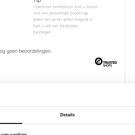
Tijdens het bestelproces kunt u kiezen
voor een persoonlijke boodschap.
Indien het op het artikel mogelijk is,
kunt u ook een tekstplaatje
toevoegen.
nog geen beoordelingen.
Details
ct
 van cookies