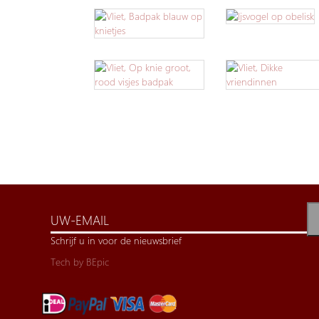
Schrijf u in voor de nieuwsbrief
Tech by
BEpic