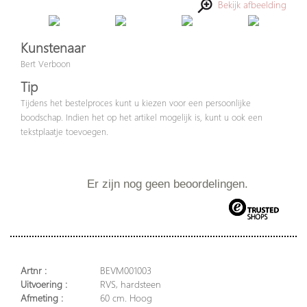
Bekijk afbeelding
Kunstenaar
Bert Verboon
Tip
Tijdens het bestelproces kunt u kiezen voor een persoonlijke
boodschap. Indien het op het artikel mogelijk is, kunt u ook een
tekstplaatje toevoegen.
Er zijn nog geen beoordelingen.
Artnr :
BEVM001003
Uitvoering :
RVS, hardsteen
Afmeting :
60 cm. Hoog