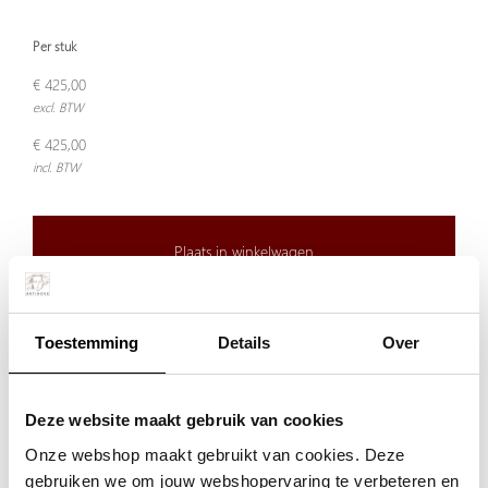
Per stuk
€ 425,00
excl. BTW
€ 425,00
incl. BTW
Plaats in winkelwagen
Doordeweeks voor 13.00 uur besteld, de volgende werkdag
Toestemming
Details
Over
verzonden.
De aangegeven prijs is incl.
Verzendkosten.
Deze website maakt gebruik van cookies
Garantie:
Onze webshop maakt gebruikt van cookies. Deze
Niet goed, geld terug
gebruiken we om jouw webshopervaring te verbeteren en