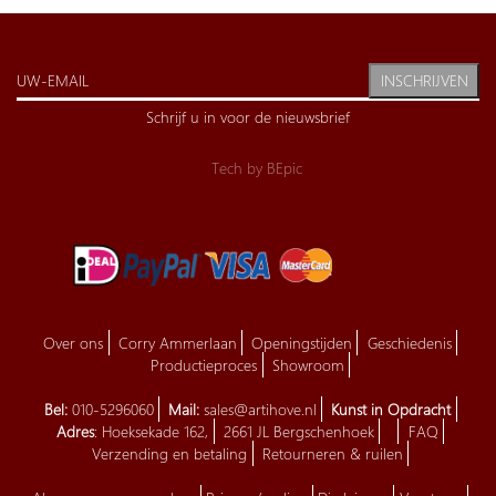
INSCHRIJVEN
Schrijf u in voor de nieuwsbrief
Tech by
BEpic
Over ons
Corry Ammerlaan
Openingstijden
Geschiedenis
Productieproces
Showroom
Bel:
010-5296060
Mail:
sales@artihove.nl
Kunst in Opdracht
Adres
: Hoeksekade 162,
2661 JL Bergschenhoek
FAQ
Verzending en betaling
Retourneren & ruilen