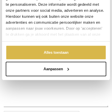
te personaliseren. Deze informatie wordt gedeeld met
onze partners voor social media, adverteren en analyse.
Stel een vraag over dit product
Hierdoor kunnen wij ook buiten onze website onze
advertenties en communicatie persoonlijker maken en
Uw naam
aanpassen naar jouw voorkeuren. Door op 'accepteren'
te drukken ga je akkoord met het plaatsen van al onze
cookies. Je kunt bij 'cookievoorkeuren wijzigen' zelf
Emailadres
aangeven welke cookies jouw akkoord krijgen. En door te
'weigeren' worden alleen de functionele cookies
Alles toestaan
geplaatst. Bekijk onze cookieverklaring voor meer
Telefoonnummer
informatie.
Aanpassen
Uw vraag