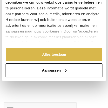
gebruiken we om jouw webshopervaring te verbeteren en
te personaliseren. Deze informatie wordt gedeeld met
Stel een vraag over dit product
onze partners voor social media, adverteren en analyse.
Hierdoor kunnen wij ook buiten onze website onze
Uw naam
advertenties en communicatie persoonlijker maken en
aanpassen naar jouw voorkeuren. Door op 'accepteren'
Emailadres
te drukken ga je akkoord met het plaatsen van al onze
cookies. Je kunt bij 'cookievoorkeuren wijzigen' zelf
aangeven welke cookies jouw akkoord krijgen. En door te
Telefoonnummer
'weigeren' worden alleen de functionele cookies
Alles toestaan
geplaatst. Bekijk onze cookieverklaring voor meer
informatie.
Uw vraag
Aanpassen