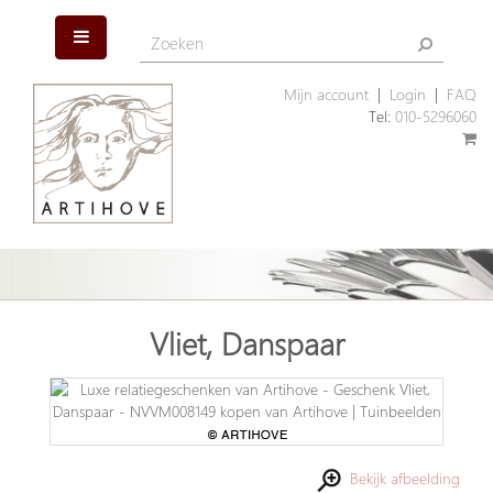
Mijn account
|
Login
|
FAQ
Tel:
010-5296060
Vliet, Danspaar
Bekijk afbeelding