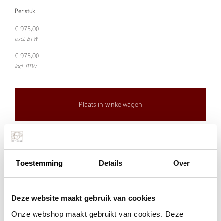
Per stuk
€ 975,00
excl. BTW
€ 975,00
incl. BTW
Plaats in winkelwagen
Doordeweeks voor 13.00 uur besteld, de volgende werkdag
verzonden.
Toestemming
Details
Over
De aangegeven prijs is incl.
Verzendkosten.
Garantie:
Deze website maakt gebruik van cookies
Niet goed, geld terug
Onze webshop maakt gebruikt van cookies. Deze