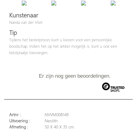
Kunstenaar
Nanda van der Vliet
Tip
Tijdens het bestelproces kunt u kiezen voor een persoonlijke
boodschap. Indien het op het artikel mogelijk is, kunt u ook een
tekstplaatje toevoegen.
Er zijn nog geen beoordelingen.
Artnr :
NVVM008149
Uitvoering :
Neolith
Afmeting :
50 X 40 X 35 cm.