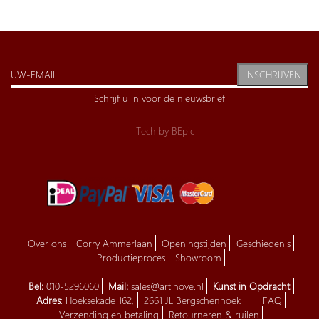
INSCHRIJVEN
Schrijf u in voor de nieuwsbrief
Tech by
BEpic
Over ons
Corry Ammerlaan
Openingstijden
Geschiedenis
Productieproces
Showroom
Bel:
010-5296060
Mail:
sales@artihove.nl
Kunst in Opdracht
Adres
: Hoeksekade 162,
2661 JL Bergschenhoek
FAQ
Verzending en betaling
Retourneren & ruilen