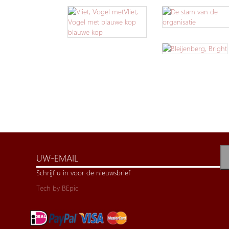
Schrijf u in voor de nieuwsbrief
Tech by
BEpic