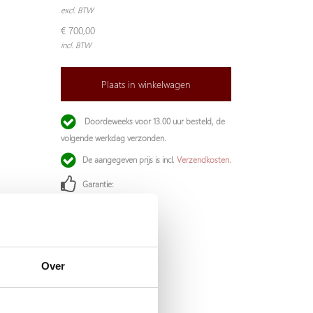
excl. BTW
€ 700,00
incl. BTW
Plaats in winkelwagen
Doordeweeks voor 13.00 uur besteld, de
volgende werkdag verzonden.
De aangegeven prijs is incl.
Verzendkosten.
Garantie:
Niet goed, geld terug
Over