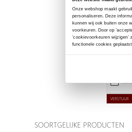
Uw naam
Onze webshop maakt gebruik
personaliseren. Deze informa
Emailadres
kunnen wij ook buiten onze 
Telefoonnummer
voorkeuren. Door op 'accepte
'cookievoorkeuren wijzigen' 
Uw vraag
functionele cookies geplaatst
VERSTUUR
SOORTGELIJKE PRODUCTEN