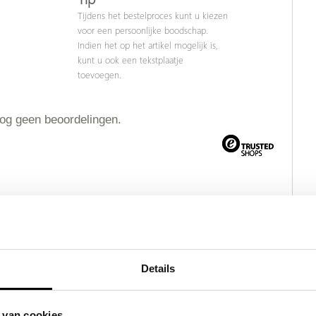
Tijdens het bestelproces kunt u kiezen
voor een persoonlijke boodschap.
Indien het op het artikel mogelijk is,
kunt u ook een tekstplaatje
toevoegen.
nog geen beoordelingen.
Details
ct
 van cookies