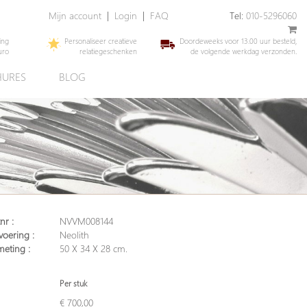
Mijn account
|
Login
|
FAQ
Tel:
010-5296060
ing
Personaliseer creatieve
Doordeweeks voor 13.00 uur besteld,
uro
relatiegeschenken
de volgende werkdag verzonden.
URES
BLOG
nr :
NVVM008144
voering :
Neolith
meting :
50 X 34 X 28 cm.
Per stuk
€ 700,00