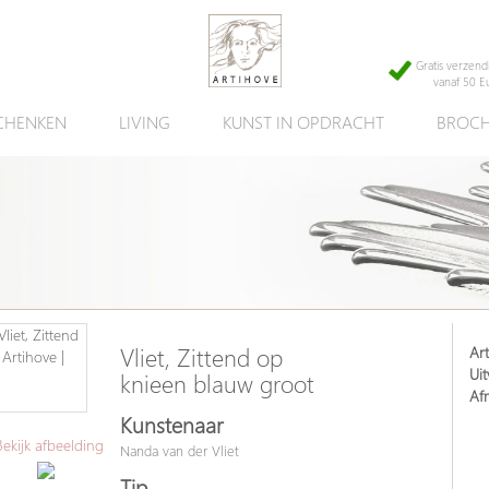
Gratis verzend
vanaf 50 E
CHENKEN
LIVING
KUNST IN OPDRACHT
BROCH
Art
Vliet, Zittend op
Uit
knieen blauw groot
Af
Kunstenaar
kijk afbeelding
Nanda van der Vliet
Tip