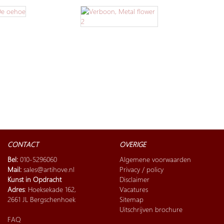
CONTACT
OVERIGE
Bel:
010-5296060
Algemene voorwaarden
Mail:
sales@artihove.nl
Privacy / policy
Kunst in Opdracht
Disclaimer
Adres
: Hoeksekade 162,
Vacatures
2661 JL Bergschenhoek
Sitemap
Uitschrijven brochure
FAQ