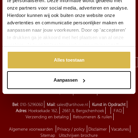
te personaliseren. Deze informatie wordt gedeeld met
onze partners voor social media, adverteren en analyse.
INSCHRIJVEN
Hierdoor kunnen wij ook buiten onze website onze
advertenties en communicatie persoonlijker maken en
Schrijf u in voor de nieuwsbrief
aanpassen naar jouw voorkeuren. Door op 'accepteren'
Tech by
BEpic
te drukken ga je akkoord met het plaatsen van al onze
cookies. Je kunt bij 'cookievoorkeuren wijzigen' zelf
aangeven welke cookies jouw akkoord krijgen. En door te
'weigeren' worden alleen de functionele cookies
Alles toestaan
geplaatst. Bekijk onze cookieverklaring voor meer
informatie.
Aanpassen
Over ons
Corry Ammerlaan
Openingstijden
Geschiedenis
Productieproces
Showroom
Bel:
010-5296060
Mail:
sales@artihove.nl
Kunst in Opdracht
Adres
: Hoeksekade 162,
2661 JL Bergschenhoek
FAQ
Verzending en betaling
Retourneren & ruilen
Algemene voorwaarden
Privacy / policy
Disclaimer
Vacatures
Sitemap
Uitschrijven brochure