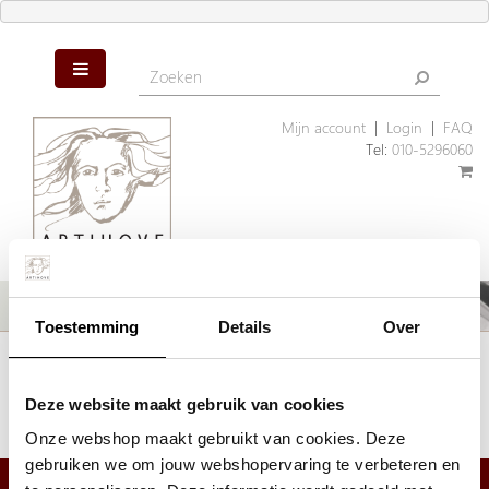
Mijn account
|
Login
|
FAQ
Tel:
010-5296060
Toestemming
Details
Over
Het artikel dat u zoekt is helaas niet meer aanwezig. Wellicht kunnen
wij u helpen met een ander, vergelijkbaar artikel.
Deze website maakt gebruik van cookies
Klik hier
om ons assortiment geschenken te bekijken.
Onze webshop maakt gebruikt van cookies. Deze
gebruiken we om jouw webshopervaring te verbeteren en