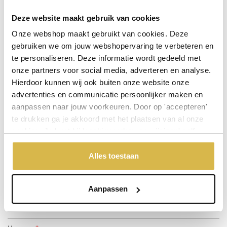
Op voorraad (levertijd 3 werkdagen)
Deze website maakt gebruik van cookies
De aangegeven prijs is incl.
Verzendkosten.
Onze webshop maakt gebruikt van cookies. Deze
Garantie: 1 jaar
gebruiken we om jouw webshopervaring te verbeteren en
te personaliseren. Deze informatie wordt gedeeld met
Niet goed, geld terug
onze partners voor social media, adverteren en analyse.
Hierdoor kunnen wij ook buiten onze website onze
advertenties en communicatie persoonlijker maken en
Stel een vraag over dit product
aanpassen naar jouw voorkeuren. Door op 'accepteren'
te drukken ga je akkoord met het plaatsen van al onze
Uw naam
cookies. Je kunt bij 'cookievoorkeuren wijzigen' zelf
aangeven welke cookies jouw akkoord krijgen. En door te
'weigeren' worden alleen de functionele cookies
Alles toestaan
Emailadres
geplaatst. Bekijk onze cookieverklaring voor meer
informatie.
Aanpassen
Telefoonnummer