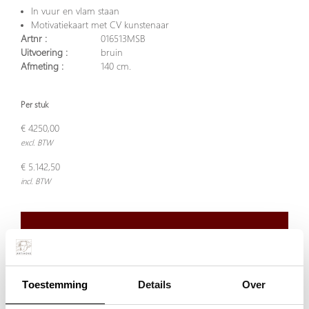
In vuur en vlam staan
Motivatiekaart met CV kunstenaar
Artnr :
016513MSB
Uitvoering :
bruin
Afmeting :
140 cm.
Per stuk
€ 4250,00
excl. BTW
€ 5.142,50
incl. BTW
Plaats in winkelwagen
Waarom BRONS ?
Toestemming
Details
Over
Echt brons heeft een waardevolle, warme en tijdloze uitstraling!