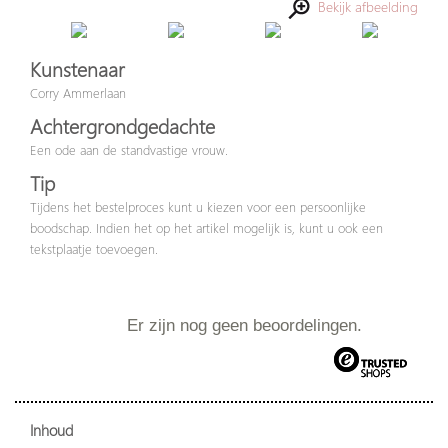
Bekijk afbeelding
Kunstenaar
Corry Ammerlaan
Achtergrondgedachte
Een ode aan de standvastige vrouw.
Tip
Tijdens het bestelproces kunt u kiezen voor een persoonlijke
boodschap. Indien het op het artikel mogelijk is, kunt u ook een
tekstplaatje toevoegen.
Er zijn nog geen beoordelingen.
Inhoud