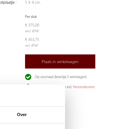
stplaatje :
5 X 4 cm.
Per stuk
€ 375,00
excl. BTW
€ 453,75
incl. BTW
Plaats in winkelwagen
Op voorraad (levertijd 2 werkdagen)
De aangegeven prijs is incl.
Verzendkosten.
Garantie:
Niet goed, geld terug
Over