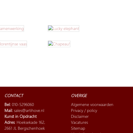
CONTACT
OVERIGE
Bel:
010-5296060
Algemene voorwaarden
Mail:
sales@artihove.nl
Privacy / policy
Kunst in Opdracht
Disclaimer
Adres
: Hoeksekade 162,
Vacatures
2661 JL Bergschenhoek
Sitemap