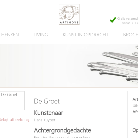
Gratis verzend
vanaf 50 E
CHENKEN
LIVING
KUNST IN OPDRACHT
BROCH
Art
De Groet
Uit
Kunstenaar
Af
kijk afbeelding
Hans Kuyper
Achtergrondgedachte
Op
Een sierlijke voorstelling van twee