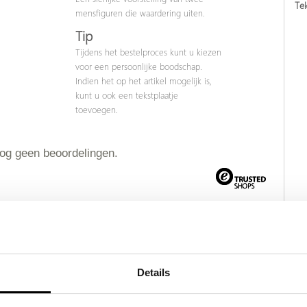
Tek
mensfiguren die waardering uiten.
Tip
Tijdens het bestelproces kunt u kiezen
voor een persoonlijke boodschap.
Indien het op het artikel mogelijk is,
kunt u ook een tekstplaatje
toevoegen.
nog geen beoordelingen.
Details