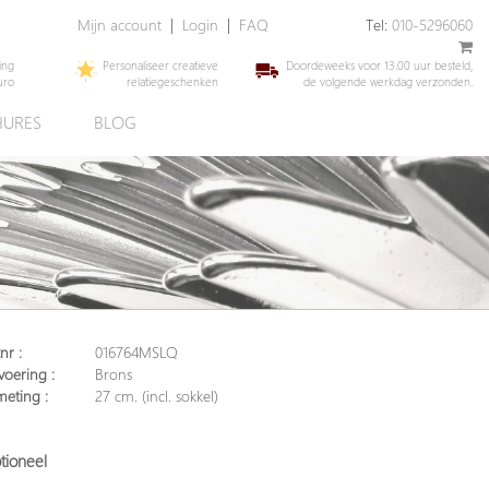
Mijn account
|
Login
|
FAQ
Tel:
010-5296060
ing
Personaliseer creatieve
Doordeweeks voor 13.00 uur besteld,
uro
relatiegeschenken
de volgende werkdag verzonden.
URES
BLOG
nr :
016764MSLQ
voering :
Brons
meting :
27 cm. (incl. sokkel)
tioneel