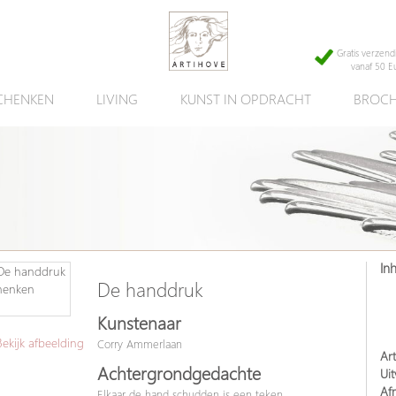
Gratis verzend
vanaf 50 E
CHENKEN
LIVING
KUNST IN OPDRACHT
BROCH
In
De handdruk
Kunstenaar
kijk afbeelding
Corry Ammerlaan
Art
Achtergrondgedachte
Uit
Af
Elkaar de hand schudden is een teken