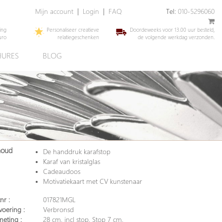
Mijn account
|
Login
|
FAQ
Tel:
010-5296060
ing
Personaliseer creatieve
Doordeweeks voor 13.00 uur besteld,
uro
relatiegeschenken
de volgende werkdag verzonden.
URES
BLOG
houd
De handdruk karafstop
Karaf van kristalglas
Cadeaudoos
Motivatiekaart met CV kunstenaar
nr :
017821MGL
voering :
Verbronsd
meting :
28 cm. incl stop. Stop 7 cm.