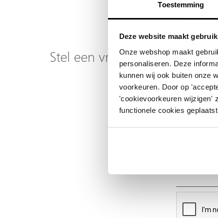
Toestemming
Deze website maakt gebruik
Onze webshop maakt gebruik
Stel een vraag over dit produ
personaliseren. Deze informa
kunnen wij ook buiten onze 
Uw naam
voorkeuren. Door op 'accepte
'cookievoorkeuren wijzigen' 
Emailadres
functionele cookies geplaatst
Telefoonnummer
Uw vraag