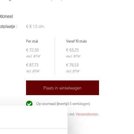
tioneel
stplaatje :
6 X 1.5 cm.
Per stuk
Vanaf 10 stuks
€ 72,50
€ 63,25
excl. BTW
excl. BTW
€ 87,73
€ 76,53
incl. BTW
incl. BTW
Plaats in winkelwagen
Op voorraad (levertijd 5 werkdagen)
De aangegeven prijs is incl.
Verzendkosten.
Garantie: 1 jaar