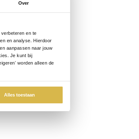
Niet goed, geld terug
Over
verbeteren en te
ren en analyse. Hierdoor
 en aanpassen naar jouw
es. Je kunt bij
eigeren' worden alleen de
Alles toestaan