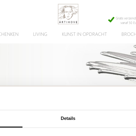
Gratis verzend
vanaf 50 E
CHENKEN
LIVING
KUNST IN OPDRACHT
BROCH
cht kunnen wij u helpen met een ander, vergelijkbaar artikel.
Details