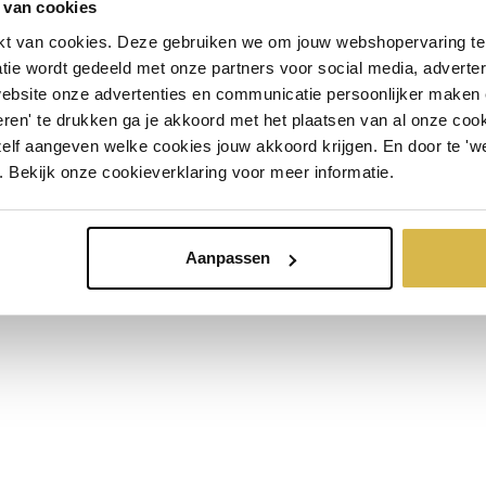
 van cookies
t van cookies. Deze gebruiken we om jouw webshopervaring te 
OVER ARTIHOVE
INSCHRIJVEN
tie wordt gedeeld met onze partners voor social media, adverte
Over ons
website onze advertenties en communicatie persoonlijker maken
Corry Ammerlaan
ren' te drukken ga je akkoord met het plaatsen van al onze cooki
Openingstijden
Geschiedenis
zelf aangeven welke cookies jouw akkoord krijgen. En door te 'w
Productieproces
. Bekijk onze cookieverklaring voor meer informatie.
Showroom
Aanpassen