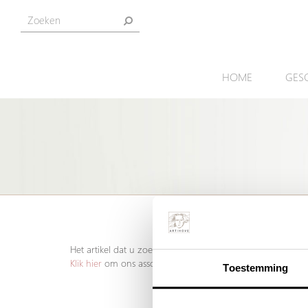
HOME
GES
Het artikel dat u zoekt is helaas niet meer aanwezig. Welli
Klik hier
om ons assortiment geschenken te bekijken.
Toestemming