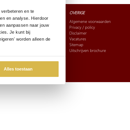
verbeteren en te
CONTACT
OVERIGE
ren en analyse. Hierdoor
Bel:
010-5296060
Algemene voorwaarden
 en aanpassen naar jouw
Mail:
sales@artihove.nl
Privacy / policy
es. Je kunt bij
Kunst in Opdracht
Disclaimer
Adres
: Hoeksekade 162,
Vacatures
eigeren' worden alleen de
2661 JL Bergschenhoek
Sitemap
Uitschrijven brochure
FAQ
Verzending en betaling
Retourneren & ruilen
Alles toestaan