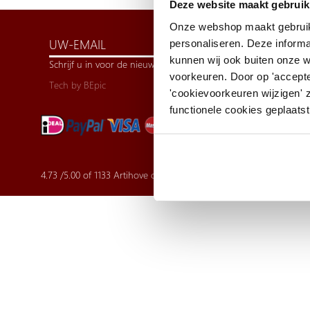
Deze website maakt gebruik
Onze webshop maakt gebruik
personaliseren. Deze informa
kunnen wij ook buiten onze 
Schrijf u in voor de nieuwsbrief
voorkeuren. Door op 'accepte
Tech by
BEpic
'cookievoorkeuren wijzigen' 
functionele cookies geplaatst
4.73
/
5.00
of
1133
Artihove customer reviews | Trusted Shops