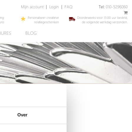
Mijn account
|
Login
|
FAQ
Tel:
010-5296060
ing
Personaliseer creatieve
Doordeweeks voor 13.00 uur besteld,
uro
relatiegeschenken
de volgende werkdag verzonden.
URES
BLOG
Over