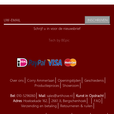
INSCHRIJVEN
Schrijf u in voor de nieuwsbrief
Tech by
BEpic
Over ons
Corry Ammerlaan
Openingstijden
Geschiedenis
Productieproces
Showroom
Bel:
010-5296060
Mail:
sales@artihove.nl
Kunst in Opdracht
Adres
: Hoeksekade 162,
2661 JL Bergschenhoek
FAQ
Verzending en betaling
Retourneren & ruilen