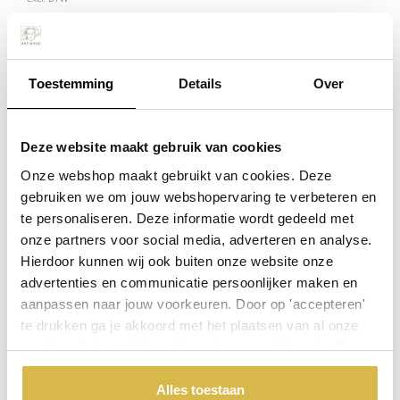
€ 259,55
incl. BTW
Toestemming
Details
Over
Plaats in winkelwagen
Deze website maakt gebruik van cookies
Onze webshop maakt gebruikt van cookies. Deze
Waarom BRONS ?
gebruiken we om jouw webshopervaring te verbeteren en
Echt brons heeft een waardevolle, warme en tijdloze uitstraling!
te personaliseren. Deze informatie wordt gedeeld met
Doordeweeks voor 13.00 uur besteld, de volgende werkdag
onze partners voor social media, adverteren en analyse.
verzonden.
Hierdoor kunnen wij ook buiten onze website onze
De aangegeven prijs is incl.
Verzendkosten.
advertenties en communicatie persoonlijker maken en
aanpassen naar jouw voorkeuren. Door op 'accepteren'
Garantie: 1 jaar
te drukken ga je akkoord met het plaatsen van al onze
Niet goed, geld terug
cookies. Je kunt bij 'cookievoorkeuren wijzigen' zelf
aangeven welke cookies jouw akkoord krijgen. En door te
'weigeren' worden alleen de functionele cookies
Alles toestaan