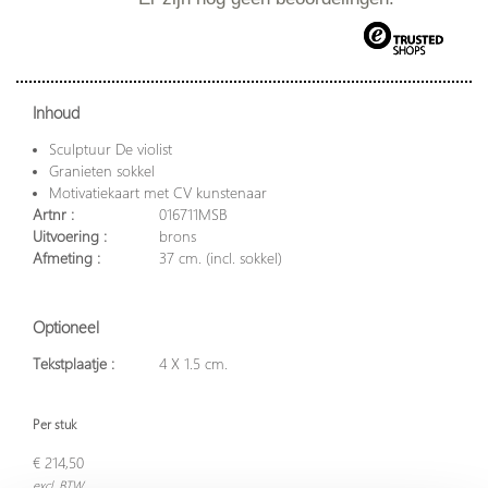
Inhoud
Sculptuur De violist
Granieten sokkel
Motivatiekaart met CV kunstenaar
Artnr :
016711MSB
Uitvoering :
brons
Afmeting :
37 cm. (incl. sokkel)
Optioneel
Tekstplaatje :
4 X 1.5 cm.
Per stuk
€ 214,50
excl. BTW