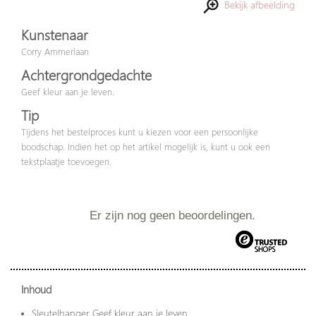
Bekijk afbeelding
Kunstenaar
Corry Ammerlaan
Achtergrondgedachte
Geef kleur aan je leven.
Tip
Tijdens het bestelproces kunt u kiezen voor een persoonlijke
boodschap. Indien het op het artikel mogelijk is, kunt u ook een
tekstplaatje toevoegen.
Er zijn nog geen beoordelingen.
Inhoud
Sleutelhanger Geef kleur aan je leven