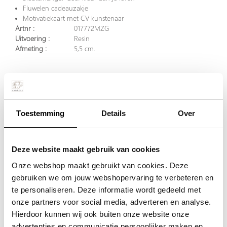
Fluwelen cadeauzakje
Motivatiekaart met CV kunstenaar
Artnr :
017772MZG
Uitvoering :
Resin
Afmeting :
5,5 cm.
Per stuk
€ 2,84
excl. BTW
Toestemming
Details
Over
€ 3,44
incl. BTW
Deze website maakt gebruik van cookies
Onze webshop maakt gebruikt van cookies. Deze
Plaats in winkelwagen
gebruiken we om jouw webshopervaring te verbeteren en
te personaliseren. Deze informatie wordt gedeeld met
onze partners voor social media, adverteren en analyse.
Doordeweeks voor 13.00 uur besteld, de volgende werkdag
Hierdoor kunnen wij ook buiten onze website onze
verzonden.
advertenties en communicatie persoonlijker maken en