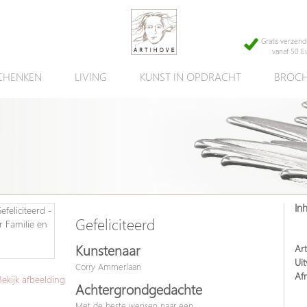
Gratis verzend
vanaf 50 E
CHENKEN
LIVING
KUNST IN OPDRACHT
BROCH
In
Gefeliciteerd
Kunstenaar
Art
Uit
Corry Ammerlaan
Af
kijk afbeelding
Achtergrondgedachte
Met de beste wensen naar een