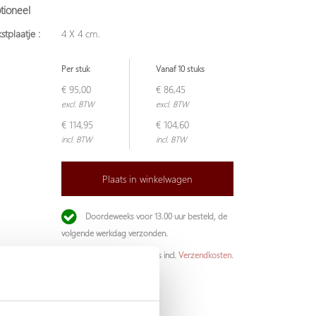
tioneel
stplaatje :
4 X 4 cm.
Per stuk
Vanaf 10 stuks
€ 95,00
€ 86,45
excl. BTW
excl. BTW
€ 114,95
€ 104,60
incl. BTW
incl. BTW
Plaats in winkelwagen
Doordeweeks voor 13.00 uur besteld, de
volgende werkdag verzonden.
De aangegeven prijs is incl.
Verzendkosten.
Garantie: 1 jaar
Niet goed, geld terug