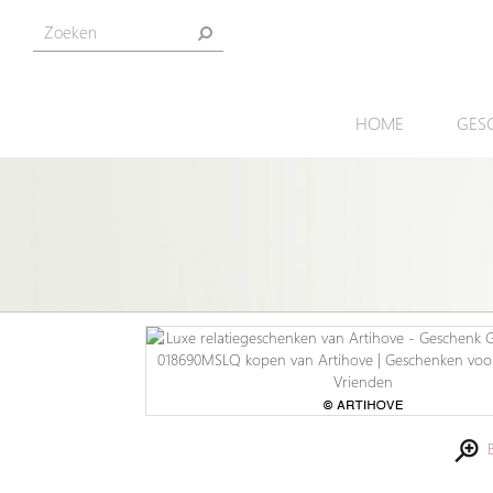
HOME
GES
Be