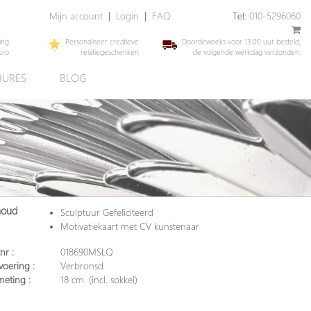
Mijn account
|
Login
|
FAQ
Tel:
010-5296060
ing
Personaliseer creatieve
Doordeweeks voor 13.00 uur besteld,
uro
relatiegeschenken
de volgende werkdag verzonden.
URES
BLOG
houd
Sculptuur Gefeliciteerd
Motivatiekaart met CV kunstenaar
nr :
018690MSLQ
voering :
Verbronsd
meting :
18 cm. (incl. sokkel)