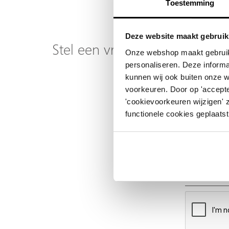
Toestemming
Deze website maakt gebruik
Stel een vraag over dit produ
Onze webshop maakt gebruik
personaliseren. Deze informa
Uw naam
kunnen wij ook buiten onze 
voorkeuren. Door op 'accepte
Emailadres
'cookievoorkeuren wijzigen' 
functionele cookies geplaatst
Telefoonnummer
Uw vraag