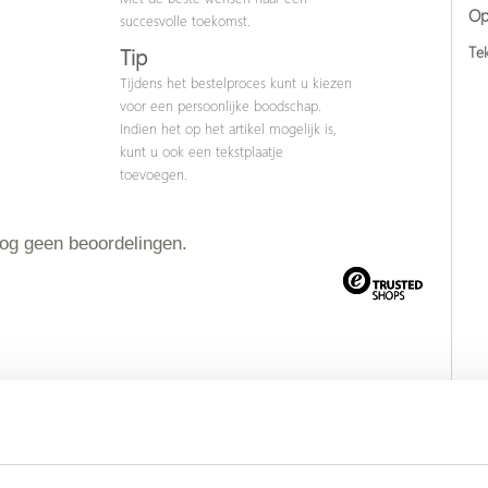
Op
succesvolle toekomst.
Tek
Tip
Tijdens het bestelproces kunt u kiezen
voor een persoonlijke boodschap.
Indien het op het artikel mogelijk is,
kunt u ook een tekstplaatje
toevoegen.
nog geen beoordelingen.