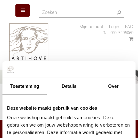
Mijn account
|
Login
|
FAQ
Tel:
010-5296060
Toestemming
Details
Over
Het artikel dat u zoekt is helaas niet meer aanwezig. Wellicht kunnen
wij u helpen met een ander, vergelijkbaar artikel.
Klik hier
om ons assortiment geschenken te bekijken.
Deze website maakt gebruik van cookies
Onze webshop maakt gebruikt van cookies. Deze
gebruiken we om jouw webshopervaring te verbeteren en
te personaliseren. Deze informatie wordt gedeeld met