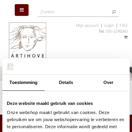
Mijn account
|
Login
|
FAQ
Tel:
010-5296060
Toestemming
Details
Over
Het artikel dat u zoekt is helaas niet meer aanwezig. Wellicht kunnen
wij u helpen met een ander, vergelijkbaar artikel.
Klik hier
om ons assortiment geschenken te bekijken.
Deze website maakt gebruik van cookies
Onze webshop maakt gebruikt van cookies. Deze
gebruiken we om jouw webshopervaring te verbeteren en
te personaliseren. Deze informatie wordt gedeeld met