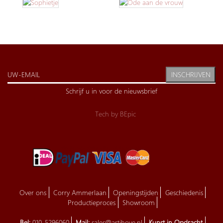
INSCHRIJVEN
Schrijf u in voor de nieuwsbrief
Tech by
BEpic
Over ons
Corry Ammerlaan
Openingstijden
Geschiedenis
Productieproces
Showroom
Bel:
010-5296060
Mail:
sales@artihove.nl
Kunst in Opdracht