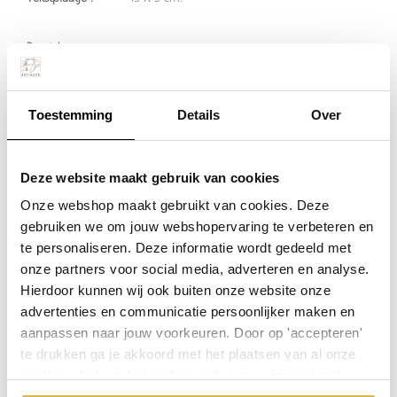
Per stuk
€ 1855,00
excl. BTW
Toestemming
Details
Over
€ 2.244,55
incl. BTW
Deze website maakt gebruik van cookies
Onze webshop maakt gebruikt van cookies. Deze
Plaats in winkelwagen
gebruiken we om jouw webshopervaring te verbeteren en
te personaliseren. Deze informatie wordt gedeeld met
onze partners voor social media, adverteren en analyse.
Waarom BRONS ?
Hierdoor kunnen wij ook buiten onze website onze
Echt brons heeft een waardevolle, warme en tijdloze uitstraling!
advertenties en communicatie persoonlijker maken en
Op voorraad (levertijd 3 werkdagen)
aanpassen naar jouw voorkeuren. Door op 'accepteren'
te drukken ga je akkoord met het plaatsen van al onze
De aangegeven prijs is incl.
Verzendkosten.
cookies. Je kunt bij 'cookievoorkeuren wijzigen' zelf
Garantie: 1 jaar
aangeven welke cookies jouw akkoord krijgen. En door te