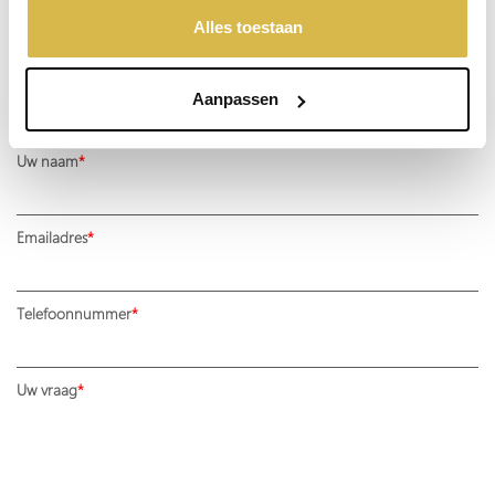
'weigeren' worden alleen de functionele cookies
Alles toestaan
Niet goed, geld terug
geplaatst. Bekijk onze cookieverklaring voor meer
informatie.
Aanpassen
Stel een vraag over dit product
Uw naam
Emailadres
Telefoonnummer
Uw vraag