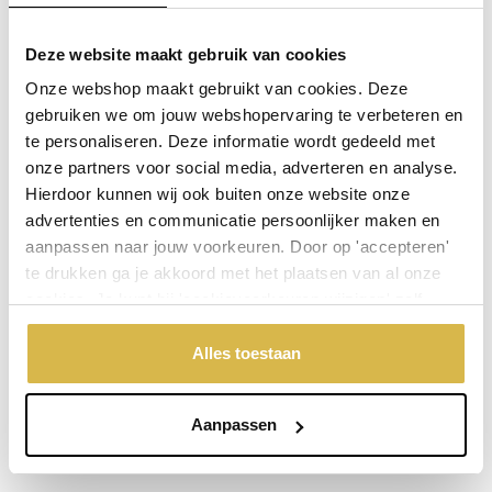
Deze website maakt gebruik van cookies
Waarom BRONS ?
Onze webshop maakt gebruikt van cookies. Deze
Echt brons heeft een waardevolle, warme en tijdloze uitstraling!
gebruiken we om jouw webshopervaring te verbeteren en
Op voorraad (levertijd 3 werkdagen)
te personaliseren. Deze informatie wordt gedeeld met
onze partners voor social media, adverteren en analyse.
De aangegeven prijs is incl.
Verzendkosten.
Hierdoor kunnen wij ook buiten onze website onze
Garantie: 1 jaar
advertenties en communicatie persoonlijker maken en
aanpassen naar jouw voorkeuren. Door op 'accepteren'
Niet goed, geld terug
te drukken ga je akkoord met het plaatsen van al onze
cookies. Je kunt bij 'cookievoorkeuren wijzigen' zelf
aangeven welke cookies jouw akkoord krijgen. En door te
Stel een vraag over dit product
'weigeren' worden alleen de functionele cookies
Alles toestaan
geplaatst. Bekijk onze cookieverklaring voor meer
Uw naam
informatie.
Aanpassen
Emailadres