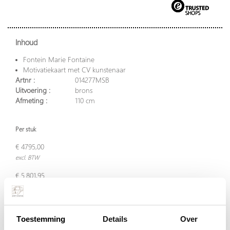
Inhoud
Fontein Marie Fontaine
Motivatiekaart met CV kunstenaar
Artnr :
014277MSB
Uitvoering :
brons
Afmeting :
110 cm
Per stuk
€ 4795,00
excl. BTW
€ 5.801,95
incl. BTW
Toestemming
Details
Over
Plaats in winkelwagen