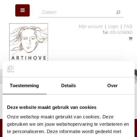
Mijn account
|
Login
|
FAQ
Tel:
010-5296060
Toestemming
Details
Over
Het artikel dat u zoekt is helaas niet meer aanwezig. Wellicht kunnen
wij u helpen met een ander, vergelijkbaar artikel.
Klik hier
om ons assortiment geschenken te bekijken.
Deze website maakt gebruik van cookies
Onze webshop maakt gebruikt van cookies. Deze
gebruiken we om jouw webshopervaring te verbeteren en
te personaliseren. Deze informatie wordt gedeeld met