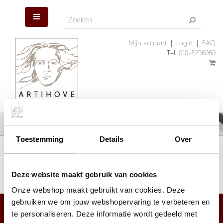
Mijn account
|
Login
|
FAQ
Tel:
010-5296060
Toestemming
Details
Over
Het artikel dat u zoekt is helaas niet meer aanwezig. Wellicht kunnen
wij u helpen met een ander, vergelijkbaar artikel.
Klik hier
om ons assortiment geschenken te bekijken.
Deze website maakt gebruik van cookies
Onze webshop maakt gebruikt van cookies. Deze
gebruiken we om jouw webshopervaring te verbeteren en
te personaliseren. Deze informatie wordt gedeeld met