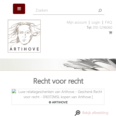
Mijn account
|
Login
|
FAQ
Tel:
010-5296060
Recht voor recht
Bekijk afbeelding