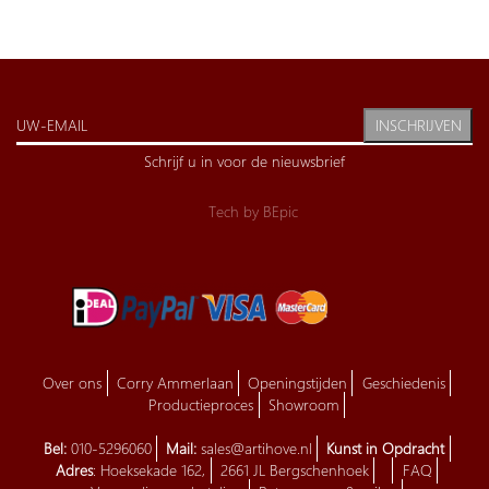
INSCHRIJVEN
Schrijf u in voor de nieuwsbrief
Tech by
BEpic
Over ons
Corry Ammerlaan
Openingstijden
Geschiedenis
Productieproces
Showroom
Bel:
010-5296060
Mail:
sales@artihove.nl
Kunst in Opdracht
Adres
: Hoeksekade 162,
2661 JL Bergschenhoek
FAQ