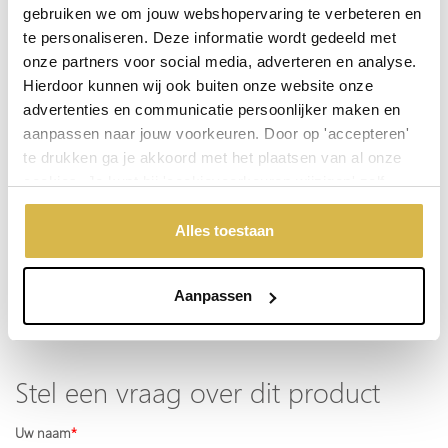
gebruiken we om jouw webshopervaring te verbeteren en
€ 189,97
€ 174,85
te personaliseren. Deze informatie wordt gedeeld met
incl. BTW
incl. BTW
onze partners voor social media, adverteren en analyse.
Hierdoor kunnen wij ook buiten onze website onze
advertenties en communicatie persoonlijker maken en
Plaats in winkelwagen
aanpassen naar jouw voorkeuren. Door op 'accepteren'
te drukken ga je akkoord met het plaatsen van al onze
cookies. Je kunt bij 'cookievoorkeuren wijzigen' zelf
Doordeweeks voor 13.00 uur besteld, de volgende werkdag
aangeven welke cookies jouw akkoord krijgen. En door te
verzonden.
'weigeren' worden alleen de functionele cookies
Alles toestaan
De aangegeven prijs is incl.
Verzendkosten.
geplaatst. Bekijk onze cookieverklaring voor meer
informatie.
Garantie: 1 jaar
Aanpassen
Niet goed, geld terug
Stel een vraag over dit product
Uw naam