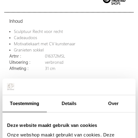
Inhoud
Sculptuur Recht voor recht
Cadeaudoos
Motivatiekaart met CV kunstenaar
Granieten sokkel
Artnr :
016372MSL
Uitvoering :
verbronsd
Afmeting :
31 cm
Optioneel
Tekstplaatje :
4 X 4 cm.
Toestemming
Details
Over
Per stuk
Vanaf 10 stuks
Deze website maakt gebruik van cookies
€ 157,00
€ 144,50
excl. BTW
excl. BTW
Onze webshop maakt gebruikt van cookies. Deze