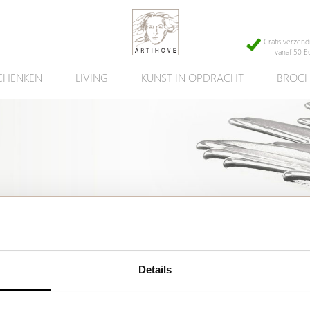
Gratis verzend
vanaf 50 E
CHENKEN
LIVING
KUNST IN OPDRACHT
BROCH
cht kunnen wij u helpen met een ander, vergelijkbaar artikel.
Details