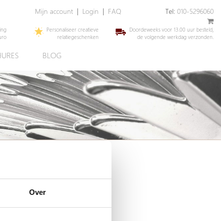
Mijn account
|
Login
|
FAQ
Tel:
010-5296060
ing
Personaliseer creatieve
Doordeweeks voor 13.00 uur besteld,
uro
relatiegeschenken
de volgende werkdag verzonden.
URES
BLOG
Over