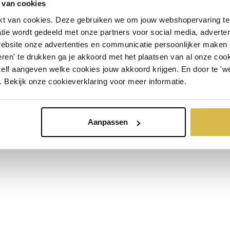
 van cookies
t van cookies. Deze gebruiken we om jouw webshopervaring te 
OVER ARTIHOVE
INSCHRIJVEN
tie wordt gedeeld met onze partners voor social media, adverte
Over ons
website onze advertenties en communicatie persoonlijker maken
Corry Ammerlaan
ren' te drukken ga je akkoord met het plaatsen van al onze cooki
Openingstijden
Geschiedenis
zelf aangeven welke cookies jouw akkoord krijgen. En door te 'w
Productieproces
. Bekijk onze cookieverklaring voor meer informatie.
Showroom
Aanpassen