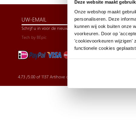
Deze website maakt gebruik
Onze webshop maakt gebruik
personaliseren. Deze informa
kunnen wij ook buiten onze 
Schrijf u in voor de nieuwsbrief
voorkeuren. Door op 'accepte
Tech by
BEpic
'cookievoorkeuren wijzigen' 
functionele cookies geplaatst
4.73
/
5.00
of
1137
Artihove customer reviews | Trusted Shops