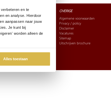
verbeteren en te
CONTACT
OVERIGE
ren en analyse. Hierdoor
Bel:
010-5296060
Algemene voorwaarden
 en aanpassen naar jouw
Mail:
sales@artihove.nl
Privacy / policy
es. Je kunt bij
Kunst in Opdracht
Disclaimer
Adres
: Hoeksekade 162,
Vacatures
eigeren' worden alleen de
2661 JL Bergschenhoek
Sitemap
Uitschrijven brochure
FAQ
Verzending en betaling
Retourneren & ruilen
Alles toestaan