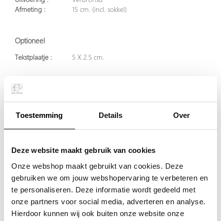
Afmeting :
15 cm. (incl. sokkel)
Optioneel
Tekstplaatje :
5 X 2.5 cm.
Per stuk
€ 59,50
excl. BTW
Toestemming
Details
Over
€ 72,00
incl. BTW
Deze website maakt gebruik van cookies
Onze webshop maakt gebruikt van cookies. Deze
gebruiken we om jouw webshopervaring te verbeteren en
Plaats in winkelwagen
te personaliseren. Deze informatie wordt gedeeld met
onze partners voor social media, adverteren en analyse.
Hierdoor kunnen wij ook buiten onze website onze
Doordeweeks voor 13.00 uur besteld, de volgende werkdag