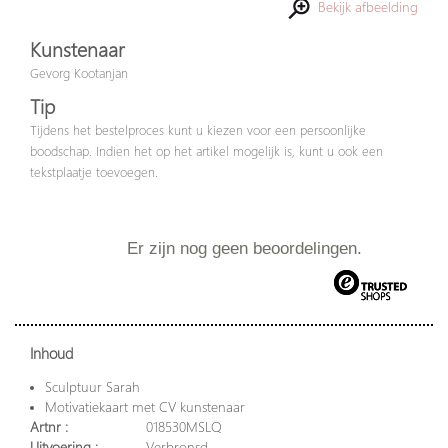
Bekijk afbeelding
Kunstenaar
Gevorg Kootanjan
Tip
Tijdens het bestelproces kunt u kiezen voor een persoonlijke
boodschap. Indien het op het artikel mogelijk is, kunt u ook een
tekstplaatje toevoegen.
Er zijn nog geen beoordelingen.
Inhoud
Sculptuur Sarah
Motivatiekaart met CV kunstenaar
Artnr :
018530MSLQ
Uitvoering :
Verbronsd