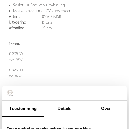
Sculptuur Spel van uitwisseling
Motivatiekaart met CV kunstenaar
Artnr :
016708MSB
Uitvoering :
Brons
Afmeting :
19 cm.
Per stuk
€ 268,60
excl. BTW
€ 325,00
incl. BTW
Plaats in winkelwagen
Toestemming
Details
Over
Waarom BRONS ?
Echt brons heeft een waardevolle, warme en tijdloze uitstraling!
Deze website maakt gebruik van cookies