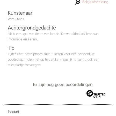
Bekijk afbeelding
Kunstenaar
Wim Steins
Achtergrondgedachte
Dit is een spel van delen van kennis. De wereldbol als bron van
informatie en kennis.
Tip
Tijdens het bestelproces kunt u kiezen voor een persoonlijke
boodschap. Indien het op het artikel mogelijk is, kunt u ook een
tekstplaatje toevoegen.
Er zijn nog geen beoordelingen.
Inhoud