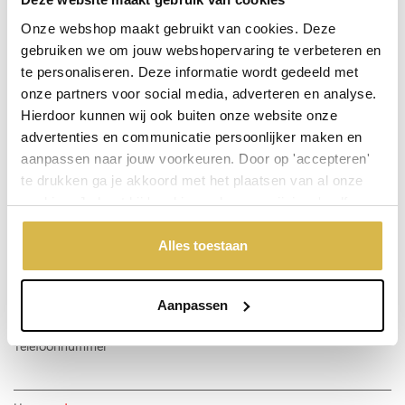
Op voorraad (levertijd 3 werkdagen)
Onze webshop maakt gebruikt van cookies. Deze
gebruiken we om jouw webshopervaring te verbeteren en
De aangegeven prijs is incl.
Verzendkosten.
te personaliseren. Deze informatie wordt gedeeld met
Garantie: 1 jaar
onze partners voor social media, adverteren en analyse.
Niet goed, geld terug
Hierdoor kunnen wij ook buiten onze website onze
advertenties en communicatie persoonlijker maken en
aanpassen naar jouw voorkeuren. Door op 'accepteren'
Stel een vraag over dit product
te drukken ga je akkoord met het plaatsen van al onze
cookies. Je kunt bij 'cookievoorkeuren wijzigen' zelf
Uw naam
aangeven welke cookies jouw akkoord krijgen. En door te
'weigeren' worden alleen de functionele cookies
Alles toestaan
geplaatst. Bekijk onze cookieverklaring voor meer
Emailadres
informatie.
Aanpassen
Telefoonnummer