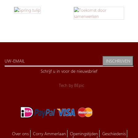
INSCHRIJVEN
Schrijf u in voor de nieuwsbrief
Tech by
BEpic
Over ons
Corry Ammerlaan
Openingstijden
Geschiedenis