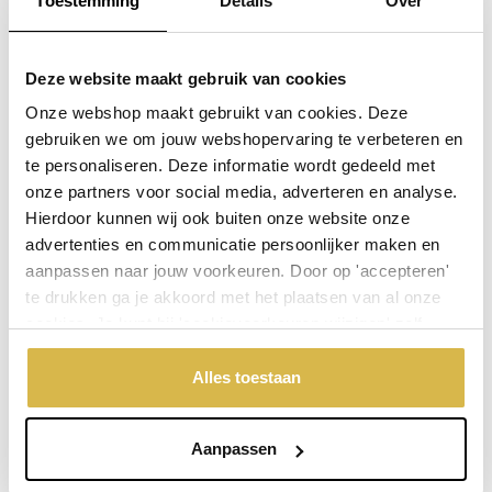
Toestemming
Details
Over
Plaats in winkelwagen
Deze website maakt gebruik van cookies
Onze webshop maakt gebruikt van cookies. Deze
Doordeweeks voor 13.00 uur besteld, de volgende werkdag
gebruiken we om jouw webshopervaring te verbeteren en
verzonden.
te personaliseren. Deze informatie wordt gedeeld met
onze partners voor social media, adverteren en analyse.
De aangegeven prijs is incl.
Verzendkosten.
Hierdoor kunnen wij ook buiten onze website onze
Garantie: 1 jaar
advertenties en communicatie persoonlijker maken en
aanpassen naar jouw voorkeuren. Door op 'accepteren'
Niet goed, geld terug
te drukken ga je akkoord met het plaatsen van al onze
cookies. Je kunt bij 'cookievoorkeuren wijzigen' zelf
aangeven welke cookies jouw akkoord krijgen. En door te
Stel een vraag over dit product
'weigeren' worden alleen de functionele cookies
Alles toestaan
geplaatst. Bekijk onze cookieverklaring voor meer
Uw naam
informatie.
Aanpassen
Emailadres