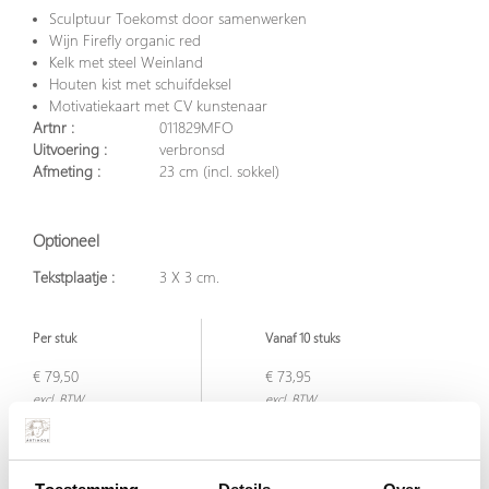
Sculptuur Toekomst door samenwerken
Wijn Firefly organic red
Kelk met steel Weinland
Houten kist met schuifdeksel
Motivatiekaart met CV kunstenaar
Artnr :
011829MFO
Uitvoering :
verbronsd
Afmeting :
23 cm (incl. sokkel)
Optioneel
Tekstplaatje :
3 X 3 cm.
Per stuk
Vanaf 10 stuks
€ 79,50
€ 73,95
excl. BTW
excl. BTW
€ 96,20
€ 89,48
incl. BTW
incl. BTW