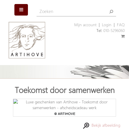
Mijn account
|
Login
|
FAQ
Tel:
010-5296060
Toekomst door samenwerken
Bekijk afbeelding