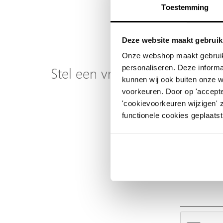
Toestemming
Deze website maakt gebruik
Onze webshop maakt gebruik
personaliseren. Deze informa
Stel een vraag over dit produ
kunnen wij ook buiten onze 
voorkeuren. Door op 'accepte
Uw naam
'cookievoorkeuren wijzigen' 
functionele cookies geplaatst
Emailadres
Telefoonnummer
Uw vraag