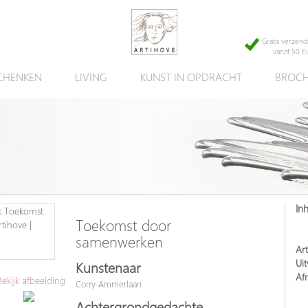
Gratis verzend
vanaf 50 E
CHENKEN
LIVING
KUNST IN OPDRACHT
BROCH
In
Toekomst door
samenwerken
Art
Uit
Kunstenaar
Af
kijk afbeelding
Corry Ammerlaan
Achtergrondgedachte