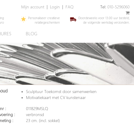
Mijn account
|
Login
|
FAQ
Tel:
010-5296060
ing
Personaliseer creatieve
Doordeweeks voor 13.00 uur besteld,
uro
relatiegeschenken
de volgende werkdag verzonden.
URES
BLOG
houd
Sculptuur Toekomst door samenwerken
Motivatiekaart met CV kunstenaar
nr :
011829MSLQ
voering :
verbronsd
meting :
23 cm. (incl. sokkel)