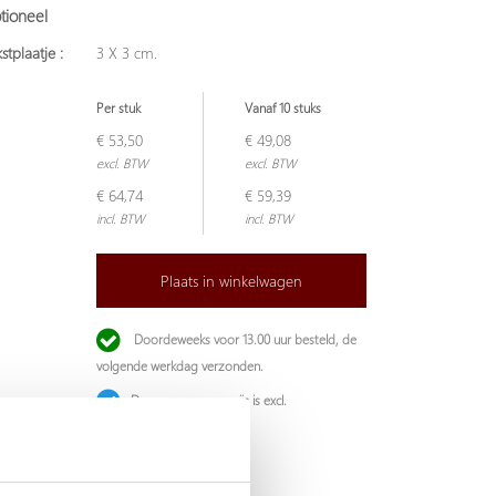
tioneel
stplaatje :
3 X 3 cm.
Per stuk
Vanaf 10 stuks
€ 53,50
€ 49,08
excl. BTW
excl. BTW
€ 64,74
€ 59,39
incl. BTW
incl. BTW
Plaats in winkelwagen
Doordeweeks voor 13.00 uur besteld, de
volgende werkdag verzonden.
De weergegeven prijs is excl.
Verzendkosten
Garantie: 1 jaar