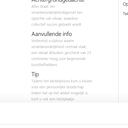
Op
Alles draait om
verantwoordelijkheidsgevoel ten
Tek
opzichte van elkaar, waardoor
collectief succes geboekt wordt.
Aanvullende info
Verbronsd sculptuur waarin
verantwoordelijkheid centraal staat,
een ideaal afstudeer geschenk van 23
centimeter hoog voor beginnende
kunstliefhebbers.
Tip
Tijdens het bestelproces kunt u kiezen
voor een persoonlijke boodschap.
Indien het op het artikel mogelijk is,
kunt u ook een tekstplaatje
toevoegen.
nog geen beoordelingen.